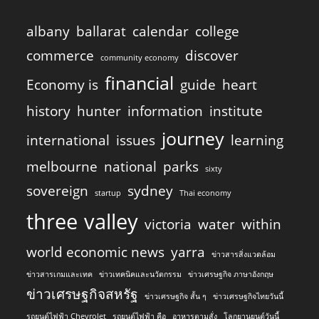
albany
ballarat
calendar
college
commerce
discover
community economy
financial
Economy is
guide
heart
history
hunter
information
institute
journey
international
issues
learning
melbourne
national
parks
sixty
sovereign
sydney
startup
Thai economy
three
valley
victoria
water
within
world economic news
yarra
ข่าวสารสิ่งแวดล้อม
ข่าวสารเกมและเทค
ข่าวเทคนิคและนวัตกรรม
ข่าวเศรษฐกิจ ภาษาอังกฤษ
ข่าวเศรษฐกิจสหรัฐ
ข่าวเศรษฐกิจ สั้น ๆ
ข่าวเศรษฐกิจไทยวันนี้
รถยนต์ไฟฟ้า Chevrolet
รถยนต์ไฟฟ้า คือ
อาหารตามสั่ง
โลกยานยนต์วันนี้