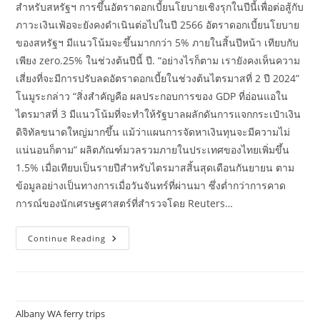
สำหรับสหรัฐฯ การขึ้นอัตราดอกเบี้ยนโยบายเชิงรุกในปีนี้เพื่อต่อสู้กับ
ภาวะเงินเฟ้อจะยังคงดำเนินต่อไปในปี 2566 อัตราดอกเบี้ยนโยบาย
ของสหรัฐฯ มีแนวโน้มจะขึ้นมากกว่า 5% ภายในสิ้นปีหน้า เทียบกับ
เพียง zero.25% ในช่วงต้นปีนี้ ปี. “อย่างไรก็ตาม เรายังคงเห็นความ
เสี่ยงที่จะมีการปรับลดอัตราดอกเบี้ยในช่วงต้นไตรมาสที่ 2 ปี 2024”
โนมูระกล่าว “สิ่งสำคัญคือ ผลประกอบการของ GDP ที่อ่อนแอใน
ไตรมาสที่ 3 มีแนวโน้มที่จะทำให้รัฐบาลผลักดันการแจกกระเป๋าเงิน
ดิจิทัลขนาดใหญ่มากขึ้น แม้ว่าแผนการจัดหาเงินทุนจะมีความไม่
แน่นอนก็ตาม” ผลิตภัณฑ์มวลรวมภายในประเทศของไทยเพิ่มขึ้น
1.5% เมื่อเทียบเป็นรายปีสำหรับไตรมาสสิ้นสุดเดือนกันยายน ตาม
ข้อมูลอย่างเป็นทางการเมื่อวันจันทร์ที่ผ่านมา ซึ่งต่ำกว่าการคาด
การณ์ของนักเศรษฐศาสตร์ที่สำรวจโดย Reuters…
ภาพ
Continue Reading
รวม
ประเทศไทย:
ข่าว
การ
พัฒนา
การ
วิจัย
Albany WA ferry trips
ข้อมูล