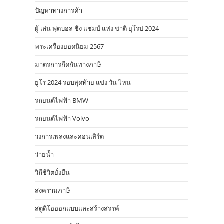
ปัญหาทางการค้า
ผู้ เล่น ฟุตบอล ชิง แชมป์ แห่ง ชาติ ยุโรป 2024
พระเครื่องยอดนิยม 2567
มาตรการกีดกันทางภาษี
ยูโร 2024 รอบสุดท้าย แข่ง วัน ไหน
รถยนต์ไฟฟ้า BMW
รถยนต์ไฟฟ้า Volvo
วงการเพลงและคอนเสิร์ต
ว่ายน้ำ
วิถีชีวิตยั่งยืน
สงครามภาษี
สตูดิโอออกแบบและสร้างสรรค์