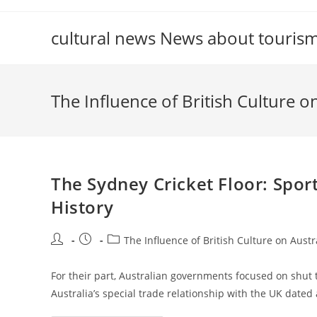
Skip
to
cultural news News about touris
content
The Influence of British Culture o
The Sydney Cricket Floor: Sport
History
Post
Post
Post
The Influence of British Culture on Austr
author:
published:
category:
For their part, Australian governments focused on shut ti
Australia’s special trade relationship with the UK dated