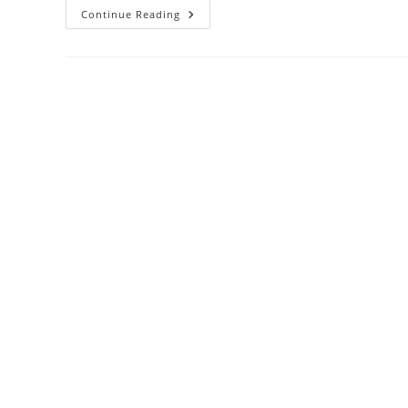
The
Continue Reading
Sydney
Cricket
Floor:
Sport
And
The
Australian
Identity
Ideas
In
History