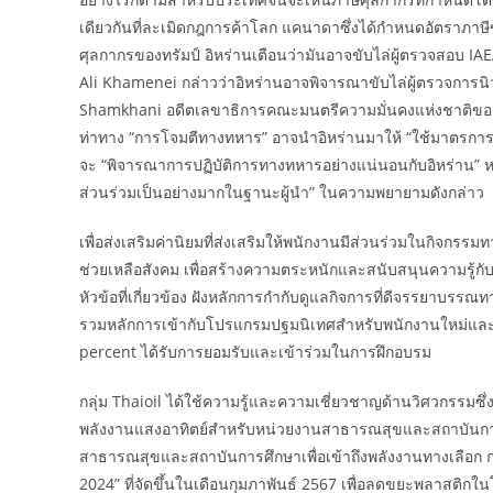
เดียวกันที่ละเมิดกฎการค้าโลก แคนาดาซึ่งได้กำหนดอัตราภาษ
ศุลกากรของทรัมป์ อิหร่านเตือนว่ามันอาจขับไล่ผู้ตรวจสอบ IAEA
Ali Khamenei กล่าวว่าอิหร่านอาจพิจารณาขับไล่ผู้ตรวจการนิว
Shamkhani อดีตเลขาธิการคณะมนตรีความมั่นคงแห่งชาติของอิ
ท่าทาง “การโจมตีทางทหาร” อาจนำอิหร่านมาให้ “ใช้มาตรการต่าง
จะ “พิจารณาการปฏิบัติการทางทหารอย่างแน่นอนกับอิหร่าน” หา
ส่วนร่วมเป็นอย่างมากในฐานะผู้นำ” ในความพยายามดังกล่าว
เพื่อส่งเสริมค่านิยมที่ส่งเสริมให้พนักงานมีส่วนร่วมในกิจกรรม
ช่วยเหลือสังคม เพื่อสร้างความตระหนักและสนับสนุนความรู้
หัวข้อที่เกี่ยวข้อง ฝังหลักการกำกับดูแลกิจการที่ดีจรรยาบรร
รวมหลักการเข้ากับโปรแกรมปฐมนิเทศสำหรับพนักงานใหม่และแ
percent ได้รับการยอมรับและเข้าร่วมในการฝึกอบรม
กลุ่ม Thaioil ได้ใช้ความรู้และความเชี่ยวชาญด้านวิศวกรรมซ
พลังงานแสงอาทิตย์สำหรับหน่วยงานสาธารณสุขและสถาบันการศึก
สาธารณสุขและสถาบันการศึกษาเพื่อเข้าถึงพลังงานทางเลือก กลุ่
2024” ที่จัดขึ้นในเดือนกุมภาพันธ์ 2567 เพื่อลดขยะพลาสติก