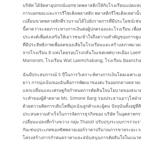
บริษัท ได้จัดหาอุปกรณ์แยกขวดพลาสติกให้กับโรงเรียนแปดแห่งใ
การแยกขยะและการรีไซเคิลพลาสติก พลาสติกรีไซเคิลเหล่านั้นถู
เปลี่ยนขวดพลาสติกที่รวบรวมได้ไปยังรายการที่มีประโยชน์เช
นี้คาดว่าจะลดภาระทางการเงินต่อผู้ปกครองและโรงเรียน เพื่
ประสงค์เพื่อส่งเสริมให้เยาวชนเข้าใจถึงความสำคัญของการดูแล
ที่มีประสิทธิภาพเพื่อลดของเสียในโรงเรียนและสร้างสภาพแวดล
จากโรงเรียน 8 แห่งโดยรอบโรงกลั่นในเขตเทศบาลเมือง Lae
Manorom, โรงเรียน Wat Laemchabang, โรงเรียน Baanchak
ฉันมีประสบการณ์ 5 ปีในการวิเคราะห์ทางการเงินโดยเฉพา
ยาว การมุ่งเน้นของฉันคือการพัฒนาของตะวันออกกลางตลาดเกิด
แลกเปลี่ยนและเศรษฐกิจกำหนดการตัดสินใจนโยบายของธนาคาร
ระทำของผู้ค้าตลาด Ms. Simone Barg รองประธานอาวุโสฝ่ายโซ
ด้วยความคิดการเติบโตที่มุ่งเน้นลูกค้าและผู้คน ปัจจุบันตั้งอ
ประสบความสำเร็จในการจัดการธุรกิจของ บริษัท ในอุตสาหก
เปลี่ยนแปลงที่กว้างขวาง กลุ่ม Thaioil ปรับปรุงระบบการรว
กันเช่นประเภทของซัพพลายเออร์ราคาปริมาณการขายระยะเวลาการ
โครงสร้างการกำหนดราคาและสนับสนุนการตัดสินใจในแนวทางการ