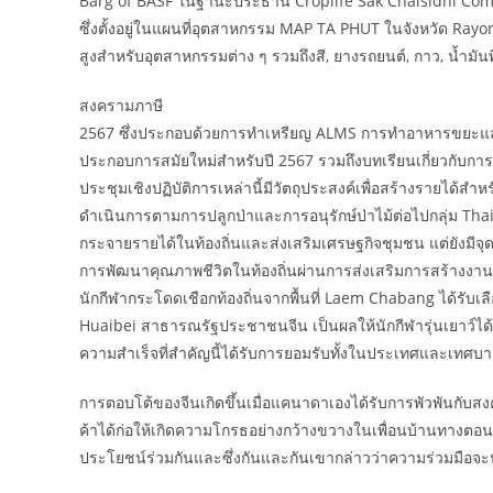
Barg of BASF ในฐานะประธาน Croplife Sak Chaisidhi Compa
ซึ่งตั้งอยู่ในแผนที่อุตสาหกรรม MAP TA PHUT ในจังหวัด R
สูงสำหรับอุตสาหกรรมต่าง ๆ รวมถึงสี, ยางรถยนต์, กาว, น้ำม
สงครามภาษี
2567 ซึ่งประกอบด้วยการทำเหรียญ ALMS การทำอาหารขยะและกา
ประกอบการสมัยใหม่สำหรับปี 2567 รวมถึงบทเรียนเกี่ยวกับการ
ประชุมเชิงปฏิบัติการเหล่านี้มีวัตถุประสงค์เพื่อสร้างรายได้สำ
ดำเนินการตามการปลูกป่าและการอนุรักษ์ป่าไม้ต่อไปกลุ่ม Thaioil 
กระจายรายได้ในท้องถิ่นและส่งเสริมเศรษฐกิจชุมชน แต่ยังมีจุดมุ่
การพัฒนาคุณภาพชีวิตในท้องถิ่นผ่านการส่งเสริมการสร้า
นักกีฬากระโดดเชือกท้องถิ่นจากพื้นที่ Laem Chabang ได้รั
Huaibei สาธารณรัฐประชาชนจีน เป็นผลให้นักกีฬารุ่นเยาว์ได
ความสำเร็จที่สำคัญนี้ได้รับการยอมรับทั้งในประเทศและเทศ
การตอบโต้ของจีนเกิดขึ้นเมื่อแคนาดาเองได้รับการพัวพันกับสงคราม
ค้าได้ก่อให้เกิดความโกรธอย่างกว้างขวางในเพื่อนบ้านทางตอน
ประโยชน์ร่วมกันและซึ่งกันและกันเขากล่าวว่าความร่วมมือจะน