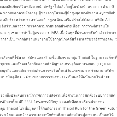
ีของผลิตภัณฑ์จีนหลังจากนำสหรัฐฯไปแล้วก็อยู่ในช่วงข้ามของการทำภาษี
 หากภัยคุกคามยังคงอยู่ ผู้ช่วยอาวุโสของผู้นำสูงสุดของอิหร่าน Ayatollah
เคลียร์ระหว่างประเทศและย้ายยูเรเนียมเสริมสร้างไปยังสถานที่ลับ Ali
หร่านกล่าวว่า “การคุกคามภายนอกอย่างต่อเนื่อง” การวางอิหร่านใน
 ๆ เช่นการขับไล่ผู้ตรวจการ IAEA เมื่อวันพุธที่ผ่านมาทรัมป์กล่าวว่าเขา
กจำเป็น “หากอิหร่านพยายามใช้อาวุธนิวเคลียร์ เขาเสริมว่าอิสราเอลจะ “ม
ทางสังคมที่ใช้อาสาสมัครและสร้างชื่อเสียงของกลุ่ม Thaioil ในฐานะองค์กรที
กับชุมชนและสังคมเกี่ยวกับความสำคัญของเศรษฐกิจแบบวงกลม (CE) และ
ณทางธุรกิจและหลักการต่อต้านการทุจริตตั้งแต่วันแรกของการจ้างงาน บริษัท
บ่งปันคู่มือ CG ผ่านระบบการรายงาน CG เป็นผลให้พนักงานใหม่ 100
ึ่งรวมถึงประสบการณ์การจัดการพลังงานเพื่อดำเนินการติดตั้งระบบการผลิต
ษาตั้งแต่ปี 2561 โครงการมีวัตถุประสงค์เพื่อส่งเสริมหน่วยงาน
ม Thaioil ได้เพิ่มมูลค่าให้กับกิจกรรม“ Thaioil Run for the Green Futu
ในโรงเรียนและสร้างความตระหนักด้านสิ่งแวดล้อมในหมู่เยาวชน เป็นผลให้