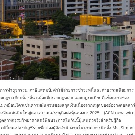
มการทำธุรกรรม, ภาษีแสตมป์, ค่าใช้จ่ายการชำระหนี้และค่าธรรมเนียมการ
ามกฎระเบียบท้องถิ่น แม้จะมีกรอบกฎหมายและกฎระเบียบที่แข็งแกร่งของ
่ไม่เหมือนใครเช่นความผันผวนของสกุลเงินเนื่องจากหมุดของฮ่องกงดอลลาร
ีนแผ่นดินใหญ่และสภาพเศรษฐกิจต่อหุ้นฮ่องกง 2025 – (ACN newswire
ุตสาหกรรมวิทยาศาสตร์พืชประกาศในวันนี้ผู้เล่นตัวจริงสำหรับผู้ถือ
ลี่ยนแปลงบัญชีรายชื่อของผู้ถือสำนักงานในฐานะการติดตั้ง Ms. Simon