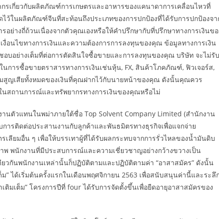
ลกากรเกี่ยวกับผลิตภัณฑ์การเกษตรและอาหารของแคนาดาการเคลื่อนไหวที่
ไว้ในผลิตภัณฑ์จีนที่สะท้อนถึงประเภทของการปกป้องที่ได้รับการปกป้องจา
อย่างถี่ถ้วนเนื่องจากตัวคุณเองหรือให้คำปรึกษากับที่ปรึกษาทางการเงินขอ
าบเงื่อนไขทางการเงินและความต้องการการลงทุนของคุณ ข้อมูลทางการเงิน
ชอบอย่างเต็มที่ต่อการตัดสินใจซื้อขายและการลงทุนของคุณ บริษัท จะไม่รั
นการซื้อขายตราสารทางการเงินเช่นหุ้น, FX, สินค้าโภคภัณฑ์, ฟิวเจอร์ส,
สูญเสียทั้งหมดของเงินที่คุณฝากไว้กับนายหน้าของคุณ ดังนั้นคุณควร
ณในสถานการณ์และทรัพยากรทางการเงินของคุณหรือไม่
ักงานตัวแทนในพม่าภายใต้ชื่อ Top Solvent Company Limited (สำนักงาน
ับการติดต่อประสานงานกับลูกค้าและพันธมิตรทางธุรกิจเพื่อแจกจ่าย
ตรเลียมอื่น ๆ เพื่อให้บรรเทาผู้ที่ได้รับผลกระทบจากการรั่วไหลของน้ำมันดิบ
พ พนักงานที่มีประสบการณ์และความเชี่ยวชาญอย่างกว้างขวางเป็น
กันพนักงานเหล่านั้นก็ปฏิบัติตามและปฏิบัติตามค่า “อาสาสมัคร” ดังนั้น
ต็ม” ได้เริ่มต้นครั้งแรกในเดือนพฤศจิกายน 2563 เพื่อสนับสนุนค่านี้และระลึ
ติมเต็ม” โครงการปีที่ four ได้รับการจัดตั้งขึ้นเพื่อยืดอายุอาสาสมัครของ