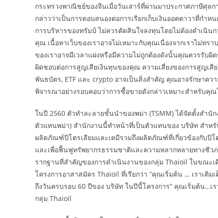
กระทรวงพาณิชย์ของจีนเมื่อวันเสาร์ที่ผ่านมาประกาศภาษีศุ
กล่าวว่าเป็นการตอบสนองต่อการเรียกเก็บเงินออตตาวาที่กำหนด
การบริหารของทรัมป์ ไม่ควรตัดสินใจลงทุนโดยไม่ต้องดำเนินการ
คุณ เนื้อหาเว็บของเราอาจไม่เหมาะกับคุณเนื่องจากเราไม่ทร
ของเราอาจมีเวลาแฝงหรือมีความไม่ถูกต้องดังนั้นคุณควรรับผิด
ผิดชอบต่อการสูญเสียเงินทุนของคุณ ความเสี่ยงของการสูญเสียใ
พันธบัตร, ETF และ crypto อาจเป็นสิ่งสำคัญ คุณอาจรักษาความ
พิจารณาอย่างรอบคอบว่าการซื้อขายดังกล่าวเหมาะสำหรับคุ
ในปี 2560 ตัวทำละลายชั้นนำของพม่า (TSMM) ได้จัดตั้งสำน
ตัวแทนพม่า) สำนักงานนี้ทำหน้าที่เป็นตัวแทนของ บริษัท สำหร
ผลิตภัณฑ์ปิโตรเลียมและเคมีรวมถึงผลิตภัณฑ์ที่เกี่ยวข้องกับปิโ
และเพื่อฟื้นฟูทรัพยากรธรรมชาติและความหลากหลายทางชีวภา
รากฐานที่สำคัญของการดำเนินงานของกลุ่ม Thaioil ในขณะเดียว
โครงการอาสาสมัคร Thaioil ที่เรียกว่า “คุณเริ่มต้น … เราเติมเ
ถึงวันครบรอบ 60 ปีของ บริษัท ในปีนี้โครงการ“ คุณเริ่มต้น…เราเ
กลุ่ม Thaioil