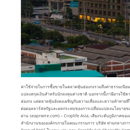
ค่าใช้จ่ายในการซื้อขายในตลาดหุ้นฮ่องกงรวมถึงค่าธรรมเนีย
แปลงสกุลเงินสำหรับนักลงทุนต่างชาติ นอกจากนี้ภาษีอาจใช้ต
ฮ่องกง แต่ตลาดหุ้นยังคงเผชิญกับความเสี่ยงและความท้าทายที
ต่อดอลลาร์สหรัฐและผลกระทบของการเปลี่ยนแปลงนโยบายของจ
ผ่าน seaprwire.com) – Croplife Asia, เสียงระดับภูมิภาคของอ
สำนักงานขององค์กรภายในคณะกรรมการ บริษัท ท่ามกลางการเป