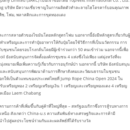
ny Limited (SAKC) เป็นเจ้าของโดย TopNext International Co. , Ltd.
ayong บริษัท มีความเชี่ยวชาญในการผลิตตัวทำละลายไฮโดรคาร์บอนคุณภาพ
ันพืช, โฟม, พลาสติกและการขุดทองแดง
รสลายตัวของไขมันโดยหลักสูตรโฟม นอกจากนี้ยังมีหลักสูตรเกี่ยวกับผู้
ทำเหรียญและการทำปุ๋ยอาหารให้กับปุ๋ยโดยใช้วิธีการที่เป็นนวัตกรรม การ
หรับชุมชนโดยรอบโรงกลั่นโดยมีผู้เข้าร่วมกว่า 50 คนเข้าร่วม นอกจากนี้เพื่อ
ยังสนับสนุนการจัดตั้งองค์กรชุมชน 4 แห่งซึ่งไม่เพียง แต่มุ่งหวังที่จะ
งหมายเพื่อเพิ่มความรู้เกี่ยวกับการอนุรักษ์ป่า นอกจากนี้ บริษัท ยังสนับสนุน
งงานและสนับสนุนการพัฒนาด้านการศึกษาสังคมและวัฒนธรรมในชุมชน
บเลือกให้เป็นตัวแทนของประเทศไทยที่ Jump Rope China Open 2024 ใน
้รับเหรียญทอง 2 เหรียญเหรียญเงิน 1 เหรียญและเหรียญทองแดง 4 เหรียญ
บาลเมือง Laem Chabang
การค้าที่เพิ่มขึ้นกับคู่ค้าที่ใหญ่ที่สุด – สหรัฐอเมริกาซึ่งการสู้รบทางการ
เหนือ สังเกตว่า China-u.s ความสัมพันธ์ทางเศรษฐกิจและการค้ามี
ำไปสู่ผลประโยชน์ร่วมกันและผลลัพธ์ที่ได้รับรางวัล