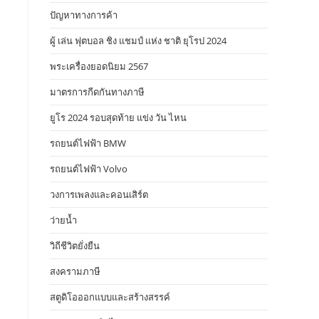
ปัญหาทางการค้า
ผู้ เล่น ฟุตบอล ชิง แชมป์ แห่ง ชาติ ยุโรป 2024
พระเครื่องยอดนิยม 2567
มาตรการกีดกันทางภาษี
ยูโร 2024 รอบสุดท้าย แข่ง วัน ไหน
รถยนต์ไฟฟ้า BMW
รถยนต์ไฟฟ้า Volvo
วงการเพลงและคอนเสิร์ต
ว่ายน้ำ
วิถีชีวิตยั่งยืน
สงครามภาษี
สตูดิโอออกแบบและสร้างสรรค์