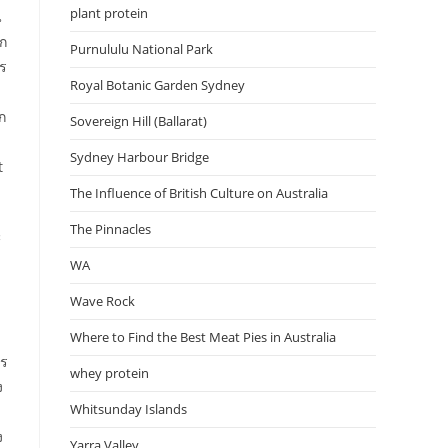
plant protein
น
ลก
Purnululu National Park
าร
Royal Botanic Garden Sydney
ก
Sovereign Hill (Ballarat)
Sydney Harbour Bridge
t
The Influence of British Culture on Australia
The Pinnacles
ะ
WA
Wave Rock
Where to Find the Best Meat Pies in Australia
าร
whey protein
ง
Whitsunday Islands
ง
Yarra Valley