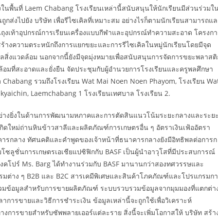
นพื้นที่ Laem Chabang โรงเรียนเหล่านี้สนับสนุนให้นักเรียนมีส่วนร่วมใ
กส่งไปยัง บริษัท เพื่อรีไซเคิลที่เหมาะสม อย่างไรก็ตามนักเรียนสามารถแ
่นถุงเท้าอุปกรณ์การเรียนเครื่องแบบกีฬาและอุปกรณ์ทำความสะอาด โครงก
อสร้างความตระหนักถึงการแยกขยะและการรีไซเคิลในหมู่นักเรียนโดยมีจุด
สิ่งแวดล้อม นอกจากนี้ยังมีจุดมุ่งหมายเพื่อสนับสนุนการจัดการขยะพลาสติ
้อมที่สะอาดและยั่งยืน จัดประชุมกับผู้อำนวยการโรงเรียนและครูพลศึกษา
m Chabang รวมถึงโรงเรียน Wat Mai Noen Noen Phayom, โรงเรียน Wa
yaichin, Laemchabang 1 โรงเรียนเทศบาล โรงเรียน 2.
ะอย่างยิ่งในด้านการพัฒนามหภาคและการตัดสินแนวโน้มระยะกลางและระย
ใหม่ถ่านหินข้าวสาลีและผลิตภัณฑ์การเกษตรอื่น ๆ อัตราเงินเฟ้ออัตรา
กลาง ทัศนคติและคำพูดของเจ้าหน้าที่ธนาคารกลางยังมีอิทธิพลต่อการก
ลูชั่นการเกษตรเอเชียแปซิฟิกกับ BASF เป็นผู้นำอาวุโสที่มีประสบการณ์
ยู่ที่สิงคโปร์ Ms. Barg ได้ทำงานร่วมกับ BASF มานานกว่าสองทศวรรษและ
รรมต่าง ๆ B2B และ B2C สารเคมีพิเศษและสินค้าโภคภัณฑ์และโปรแกรมก
บรวมข้อมูลสำหรับการขายผลิตภัณฑ์ ระบบรวบรวมข้อมูลจากมุมมองที่แตกต่า
ขายและวิธีการชำระเงิน ข้อมูลเหล่านี้จะถูกใช้เพื่อวิเคราะห์
ขายสำหรับซัพพลายเออร์แต่ละราย สิ่งนี้จะเพิ่มโอกาสให้ บริษัท สร้า