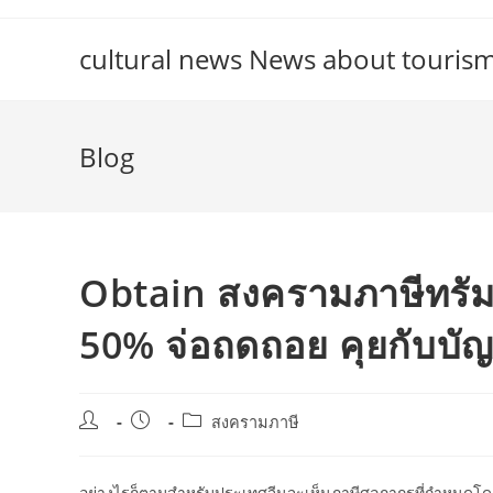
Skip
to
cultural news News about touris
content
Blog
Obtain สงครามภาษีทรัม
50% จ่อถดถอย คุยกับบัญ
Post
Post
Post
สงครามภาษี
author:
published:
category:
อย่างไรก็ตามสำหรับประเทศจีนจะเห็นภาษีศุลกากรที่กำหนดโ