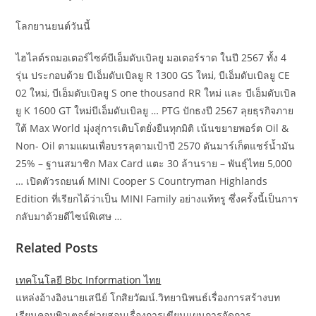
โลกยานยนต์วันนี้
ไฮไลต์รถมอเตอร์ไซค์บีเอ็มดับเบิลยู มอเตอร์ราด ในปี 2567 ทั้ง 4
รุ่น ประกอบด้วย บีเอ็มดับเบิลยู R 1300 GS ใหม่, บีเอ็มดับเบิลยู CE
02 ใหม่, บีเอ็มดับเบิลยู S one thousand RR ใหม่ และ บีเอ็มดับเบิล
ยู K 1600 GT ใหม่บีเอ็มดับเบิลยู … PTG ปักธงปี 2567 ลุยธุรกิจภาย
ใต้ Max World มุ่งสู่การเติบโตยั่งยืนทุกมิติ เน้นขยายพอร์ต Oil &
Non- Oil ตามแผนเพื่อบรรลุตามเป้าปี 2570 ดันมาร์เก็ตแชร์น้ำมัน
25% – ฐานสมาชิก Max Card แตะ 30 ล้านราย – พันธุ์ไทย 5,000
… เปิดตัวรถยนต์ MINI Cooper S Countryman Highlands
Edition ที่เรียกได้ว่าเป็น MINI Family อย่างแท้ทรู ซึ่งครั้งนี้เป็นการ
กลับมาด้วยดีไซน์พิเศษ …
Related Posts
เทคโนโลยี Bbc Information ไทย
แหล่งอ้างอิงนายเสนีย์ โกสิยวัฒน์.วิทยานิพนธ์เรื่องการสร้างบท
เรียนคอมพิวเตอร์ช่วยสอนเรื่องการเขียนแผนการจัดการ