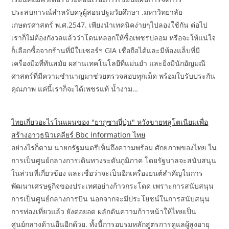
ประสบการณ์สำหรับครูผู้สอนปฐมวัยศึกษา .มหาวิทยาลัย
เกษตรศาสตร์ พ.ศ.2547. ​เพียงนำเทคนิคง่ายๆไปลองใช้กัน ต่อไป
เราก็ไม่ต้องกังวลแล้วว่าโดนหลอกให้ซื้อเพชรปลอม หรือจะให้แน่ใจ
ก็เลือกซื้อจากร้านที่มีใบเซอร์ฯ GIA เชื่อถือได้และมีห้องแล็บที่มี
เครื่องมือที่ทันสมัย ผสานเทคโนโลยีที่แม่นยำ และยิ่งมีนักอัญมณี
ศาสตร์ที่มีความชำนาญมาช่วยตรวจสอบทุกเม็ด พร้อมใบรับประกัน
คุณภาพ แค่นี้เราก็จะได้เพชรแท้ น้ำงาม…
ไทยเกี่ยวอะไรในแผนของ "ยากูซาญี่ปุ่น" หวังขายพลูโตเนียมเพื่อ
สร้างอาวุธนิวเคลียร์ Bbc Information ไทย
อย่างไรก็ตาม นายกรัฐมนตรีเห็นถึงความพร้อม ศักยภาพของไทย ใน
การเป็นศูนย์กลางการเดินทางระดับภูมิภาค โดยรัฐบาลจะสนับสนุน
ในส่วนที่เกี่ยวข้อง และเชื่อว่าจะเป็นอีกเครื่องยนต์สำคัญในการ
พัฒนาเศรษฐกิจของประเทศอย่างก้าวกระโดด เพราะการสนับสนุน
การเป็นศูนย์กลางการบิน นอกจากจะมีประโยชน์ในการสนับสนุน
การท่องเที่ยวแล้ว ยังต่อยอด ผลักดันความก้าวหน้าให้ไทยเป็น
ศูนย์กลางด้านอื่นอีกด้วย. ทั้งนี้การอบรมหลักสูตรการดูแลผู้สูงอายุ