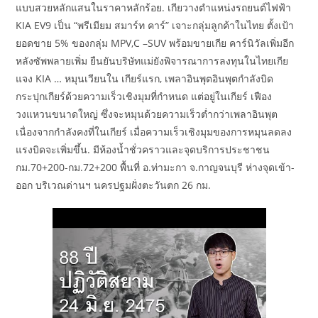
แบบสวยหลักแสนในราคาหลักร้อย. เกียวางตำแหน่งรถยนต์ไฟฟ้า
KIA EV9 เป็น “พรีเมียม สมาร์ท คาร์” เจาะกลุ่มลูกค้าในไทย ตั้งเป้า
ยอดขาย 5% ของกลุ่ม MPV,C –SUV พร้อมขายเกีย คาร์นิวัลเพิ่มอีก
หลังซัพพลายเพิ่ม ยืนยันบริษัทแม่ยังพิจารณาการลงทุนในไทยเกีย
แจง KIA … หมุนเวียนใน เกียร์แรก, เพลาอินพุตอินพุตกำลังบิด
กระปุกเกียร์ด้วยความเร็วเชิงมุมที่กำหนด แต่อยู่ในเกียร์ เฟือง
วงแหวนขนาดใหญ่ ซึ่งจะหมุนด้วยความเร็วต่ำกว่าเพลาอินพุต
เนื่องจากกำลังคงที่ในเกียร์ เมื่อความเร็วเชิงมุมของการหมุนลดลง
แรงบิดจะเพิ่มขึ้น. มีห้องน้ำชั่วคราวและจุดบริการประชาชน
กม.70+200-กม.72+200 พื้นที่ อ.ท่ามะกา จ.กาญจนบุรี ห่างจุดเข้า-
ออก บริเวณด่านฯ นครปฐมฝั่งตะวันตก 26 กม.