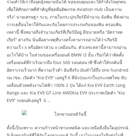
ร่วมทำให้เราถึงจุดมุั่งหมายนั้นได้ ขอขอบคุณและให้กำลังใจทุกคน
เพื่อให้ศักยภาพที่สำคัญที่สุดคืออัพเกรด Aviation Hub เป็นความ
จริง” นายเศรษฐา ระบุ. ภายในกระปุกเกียร์มีจำนวน ล้อฟัน ที่ส่งผ่าน
การเคลื่อนไหวให้กันและกันโดยการประกบกันของฟัน ครอบฟัน
เหล่านี้ ซึ่งหมายถึงจำนวนเกียร์ที่เกียร์มีอยู่ มีขนาดหรือ “อัตราทด
เกียร์” ต่างกัน นั่นคือสาเหตุที่บางครั้งสามารถอ่านได้ว่าเกียร์มี
ความเร็ว x หรืออัตราส่วน x เหมือนกัน. ตัวเลขเหล่านี้สามารถอ่าน
อะไรได้บ้าง ในส่วนของเครื่องยนต์ BMW i3 นั้น เรียกได้ว่าติดตั้ง
เครื่องยนต์ที่ร่าเริงมากถึง four.500 รอบต่อนาที ซึ่งทำให้รถคันนี้
อัตราเร่งเร็วมาก ที่ความเร็วต่ำ อันที่จริง มันทำได้ถึง one hundred
กม./ชม. เปิดตัว “Kia EV9” เอสยูวี 6 ที่นั่งรุ่นแรกในประเทศไทย ขับ
เคลื่อนด้วยพลังงานไฟฟ้า 100% 2 รุ่น ได้แก่ Kia EV9 Earth Long
Range และ Kia EV9 GT-Line AWDKia EV9 ประกาศเปิดตัว “Kia
EV9” รถยนต์เอสยูวี 6 …
ทั้งนี้เป็นเพราะ ความก้าวหน้าทางเทคนิค และเหนือสิ่งอื่นใดอุปกรณ์
อิเล็กทรอนิกส์ที่ใช้กับโลกยานยนต์ วันนี้ เราไม่แปลกใจอีกต่อไปที่