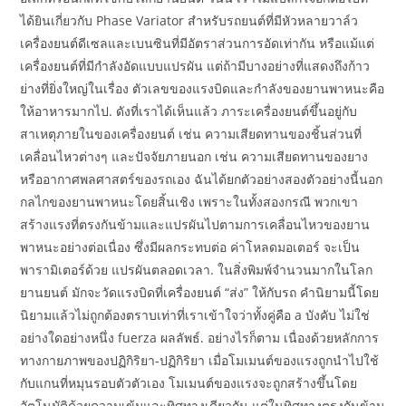
ได้ยินเกี่ยวกับ Phase Variator สำหรับรถยนต์ที่มีหัวหลายวาล์ว
เครื่องยนต์ดีเซลและเบนซินที่มีอัตราส่วนการอัดเท่ากัน หรือแม้แต่
เครื่องยนต์ที่มีกำลังอัดแบบแปรผัน แต่ถ้ามีบางอย่างที่แสดงถึงก้าว
ย่างที่ยิ่งใหญ่ในเรื่อง ตัวเลขของแรงบิดและกำลังของยานพาหนะคือ
ให้อาหารมากไป. ดังที่เราได้เห็นแล้ว ภาระเครื่องยนต์ขึ้นอยู่กับ
สาเหตุภายในของเครื่องยนต์ เช่น ความเสียดทานของชิ้นส่วนที่
เคลื่อนไหวต่างๆ และปัจจัยภายนอก เช่น ความเสียดทานของยาง
หรืออากาศพลศาสตร์ของรถเอง ฉันได้ยกตัวอย่างสองตัวอย่างนี้นอก
กลไกของยานพาหนะโดยสิ้นเชิง เพราะในทั้งสองกรณี พวกเขา
สร้างแรงที่ตรงกันข้ามและแปรผันไปตามการเคลื่อนไหวของยาน
พาหนะอย่างต่อเนื่อง ซึ่งมีผลกระทบต่อ ค่าโหลดมอเตอร์ จะเป็น
พารามิเตอร์ด้วย แปรผันตลอดเวลา. ในสิ่งพิมพ์จำนวนมากในโลก
ยานยนต์ มักจะวัดแรงบิดที่เครื่องยนต์ “ส่ง” ให้กับรถ คำนิยามนี้โดย
นิยามแล้วไม่ถูกต้องตราบเท่าที่เราเข้าใจว่าทั้งคู่คือ a บังคับ ไม่ใช่
อย่างใดอย่างหนึ่ง fuerza ผลลัพธ์. อย่างไรก็ตาม เนื่องด้วยหลักการ
ทางกายภาพของปฏิกิริยา-ปฏิกิริยา เมื่อโมเมนต์ของแรงถูกนำไปใช้
กับแกนที่หมุนรอบตัวตัวเอง โมเมนต์ของแรงจะถูกสร้างขึ้นโดย
อัตโนมัติด้วยความเข้มและทิศทางเดียวกัน แต่ในทิศทางตรงกันข้าม