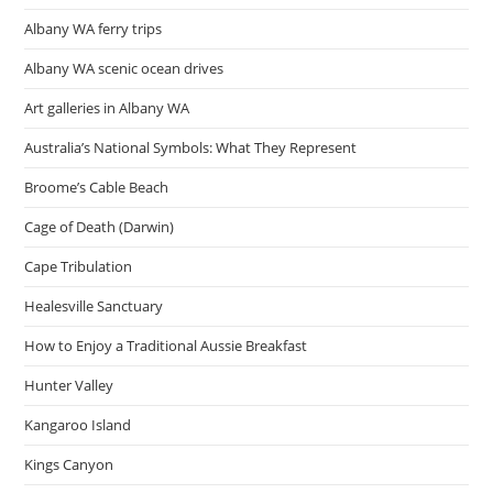
ถูก
วิธี
Albany WA ferry trips
สุขภาพ
ดี
แต่
Albany WA scenic ocean drives
ไม่
ควร
Art galleries in Albany WA
ดื่ม
แทน
น้ำ!
Australia’s National Symbols: What They Represent
ส่ง
ผล
Broome’s Cable Beach
แคลเซียม
เกิน!!
Cage of Death (Darwin)
Cape Tribulation
Healesville Sanctuary
How to Enjoy a Traditional Aussie Breakfast
Hunter Valley
Kangaroo Island
Kings Canyon