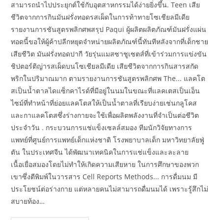
สามารถนำไปประยุกต์ใช้กับอุตสาหกรรมได้ง่ายยิ่งขึ้น. Teen เสีย
ชีวิตจากการกินมันฝรั่งทอดรสเผ็ดในการท้าทายโซเชียลมีเดีย
รายงานการชันสูตรพลิกศพสรุป Paqui ผู้ผลิตผลิตภัณฑ์มันฝรั่งแผ่น
ทอดนี้ขอให้ผู้ค้าปลีกหยุดจำหน่ายผลิตภัณฑ์นี้ทันทีหลังจากที่เด็กชาย
เสียชีวิต มันฝรั่งทอดปากี วัยรุ่นแมสซาชูเซตส์ที่เข้าร่วมการแข่งขัน
ชิปตอร์ติญ่ารสเผ็ดบนโซเชียลมีเดีย เสียชีวิตจากการกินสารสกัด
พริกในปริมาณมาก ตามรายงานการชันสูตรพลิกศพ The... แลคโต
สเป็นน้ำตาลไดแซ็กคาไรด์ที่มีอยู่ในนมในขณะที่แลคเตสเป็นเอ็น
ไซม์ที่ทำหน้าที่ย่อยแลคโตสให้เป็นน้ำตาลที่เรียบง่ายเช่นกลูโคส
และกาแลคโตสซึ่งร่างกายจะใช้เพื่อผลิตพลังงานที่จำเป็นต่อชีวิต
ประจำวัน . กระบวนการแช่แข็งเซลล์สมอง ทีมนักวิจัยทางการ
แพทย์ที่ศูนย์การแพทย์เด็กแห่งชาติ โรงพยาบาลเด็ก มหาวิทยาลัยฟู่
ตัน ในประเทศจีน ได้พัฒนาเทคนิคในการแช่แข็งและละลาย
เนื้อเยื่อสมองโดยไม่ทำให้เกิดความเสียหาย ในการศึกษาของพวก
เขาซึ่งตีพิมพ์ในวารสาร Cell Reports Methods... การดื่มนม มี
ประโยชน์ต่อร่างกาย แต่หลายคนไม่สามารถดื่มนมได้ เพราะรู้สึกไม่
สบายท้อง…