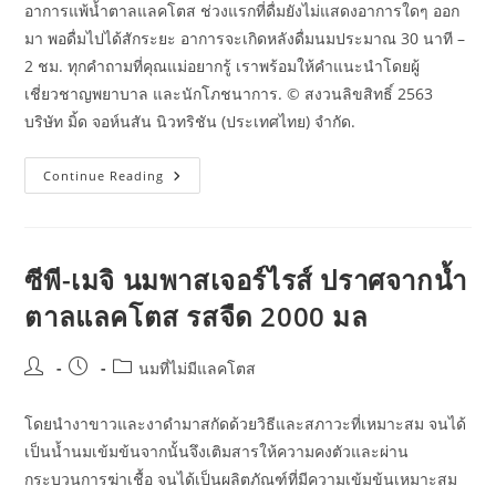
อาการแพ้น้ำตาลแลคโตส ช่วงแรกที่ดื่มยังไม่แสดงอาการใดๆ ออก
มา พอดื่มไปได้สักระยะ อาการจะเกิดหลังดื่มนมประมาณ 30 นาที –
2 ชม. ทุกคำถามที่คุณแม่อยากรู้ เราพร้อมให้คำแนะนำโดยผู้
เชี่ยวชาญพยาบาล และนักโภชนาการ. © สงวนลิขสิทธิ์ 2563
บริษัท มิ้ด จอห์นสัน นิวทริชัน (ประเทศไทย) จำกัด.
นม
Continue Reading
แลค
โต
สฟรี
ดื่ม
นม
ท้อง
ซีพี-เมจิ นมพาสเจอร์ไรส์ ปราศจากน้ำ
เสีย
ต้อง
ตาลแลคโตส รสจืด 2000 มล
ดื่ม
นม
ไม่
มี
Post
Post
Post
นมที่ไม่มีแลคโตส
แลค
author:
published:
category:
โตส
โดยนำงาขาวและงาดำมาสกัดด้วยวิธีและสภาวะที่เหมาะสม จนได้
เป็นน้ำนมเข้มข้นจากนั้นจึงเติมสารให้ความคงตัวและผ่าน
กระบวนการฆ่าเชื้อ จนได้เป็นผลิตภัณฑ์ที่มีความเข้มข้นเหมาะสม