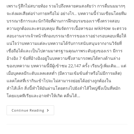
เพราะรู้สึกไม่สบายท้อง รวมไปถึงหลายคนสงสัยว่า การดื่มนมมากๆ
จะส่งผลเสียต่อร่างกายหรือไม่ อย่างไร.. บทความนี้ร่วมเขียนโดยทีม
บรรณาธิการและนักวิจัยที่ผ่านการฝึกอบรมของเราซึ่งตรวจสอบ
ความถูกต้องและครอบคลุม ทีมจัดการเนื้อหาของ wikiHow จะตรวจ
สอบงานจากเจ้าหน้าที่กองบรรณาธิการของเราอย่างรอบคอบเพื่อให้
แน่ใจว่าบทความแต่ละบทความได้รับการสนับสนุนจากงานวิจัยที่
เชื่อถือได้และเป็นไปตามมาตรฐานคุณภาพระดับสูงของเรา มีการ
อ้างอิง 7 ข้อที่อ้างอิงอยู่ในบทความซึ่งสามารถพบได้ทางด้านล่าง
ของบทความ บทความนี้มีผู้เข้าชม 22,147 ครั้ง เรียนรู้เพิ่มเติม... แต่
เมื่อบุคคลมีระดับแลคเตสต่ำ (มีความเข้มข้นต่ำหรือไม่มีการผลิต)
แลคโตสที่เรากินเข้าไปจะไม่สามารถย่อยได้อย่างถูกต้องใน
ลำไส้เล็ก สิ่งนี้ทำให้มันผ่านโดยตรงไปยังลำไส้ใหญ่ซึ่งเป็นที่หมัก
โดยแบคทีเรียและอาจทำให้เกิด คลื่นไส้…
สถาบัน
Continue Reading
โภชนาการ
แนะ
ข้อมูล
ดื่ม
นม