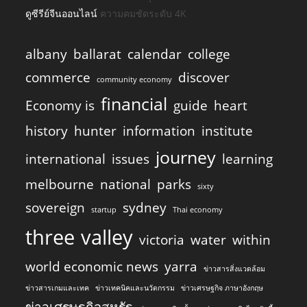
ดูซีรีย์จีนออนไลน์
ความคมชัดระดับ 4K
albany
ballarat
calendar
college
commerce
discover
community economy
financial
Economy is
guide
heart
history
hunter
information
institute
journey
international
issues
learning
melbourne
national
parks
sixty
sovereign
sydney
startup
Thai economy
three
valley
victoria
water
within
world economic news
yarra
ข่าวสารสิ่งแวดล้อม
ข่าวสารเกมและเทค
ข่าวเทคนิคและนวัตกรรม
ข่าวเศรษฐกิจ ภาษาอังกฤษ