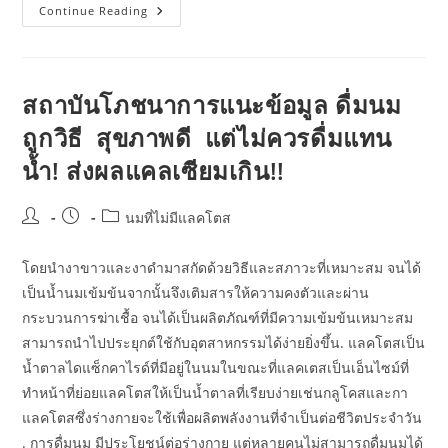
ซีพี-
Continue Reading
เมจิ
นม
พาส
เจ
อร์
ไรส์
สถาบันโภชนาการแนะข้อมูล ดื่มนม
ปราศจาก
น้ำ
ถูกวิธี สุขภาพดี แต่ไม่ควรดื่มแทน
ตาล
แลค
น้ำ! ส่งผลแคลเซียมเกิน!!
โตส
รส
จืด
2000
Post
Post
Post
นมที่ไม่มีแลคโตส
มล
author:
published:
category:
โดยนำงาขาวและงาดำมาสกัดด้วยวิธีและสภาวะที่เหมาะสม จนได้
เป็นน้ำนมเข้มข้นจากนั้นจึงเติมสารให้ความคงตัวและผ่าน
กระบวนการฆ่าเชื้อ จนได้เป็นผลิตภัณฑ์ที่มีความเข้มข้นเหมาะสม
สามารถนำไปประยุกต์ใช้กับอุตสาหกรรมได้ง่ายยิ่งขึ้น. แลคโตสเป็น
น้ำตาลไดแซ็กคาไรด์ที่มีอยู่ในนมในขณะที่แลคเตสเป็นเอ็นไซม์ที่
ทำหน้าที่ย่อยแลคโตสให้เป็นน้ำตาลที่เรียบง่ายเช่นกลูโคสและกา
แลคโตสซึ่งร่างกายจะใช้เพื่อผลิตพลังงานที่จำเป็นต่อชีวิตประจำวัน
. การดื่มนม มีประโยชน์ต่อร่างกาย แต่หลายคนไม่สามารถดื่มนมได้