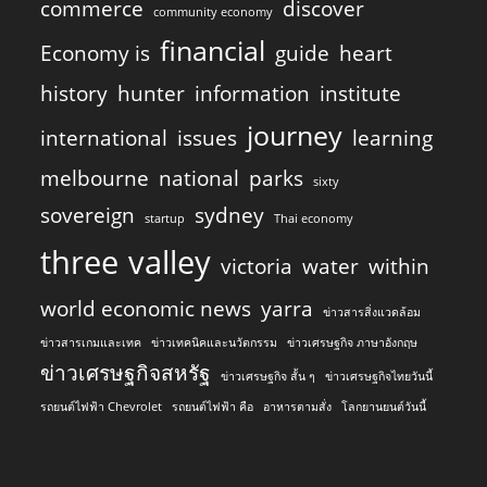
commerce
discover
community economy
financial
Economy is
guide
heart
history
hunter
information
institute
journey
international
issues
learning
melbourne
national
parks
sixty
sovereign
sydney
startup
Thai economy
three
valley
victoria
water
within
world economic news
yarra
ข่าวสารสิ่งแวดล้อม
ข่าวสารเกมและเทค
ข่าวเทคนิคและนวัตกรรม
ข่าวเศรษฐกิจ ภาษาอังกฤษ
ข่าวเศรษฐกิจสหรัฐ
ข่าวเศรษฐกิจ สั้น ๆ
ข่าวเศรษฐกิจไทยวันนี้
รถยนต์ไฟฟ้า Chevrolet
รถยนต์ไฟฟ้า คือ
อาหารตามสั่ง
โลกยานยนต์วันนี้