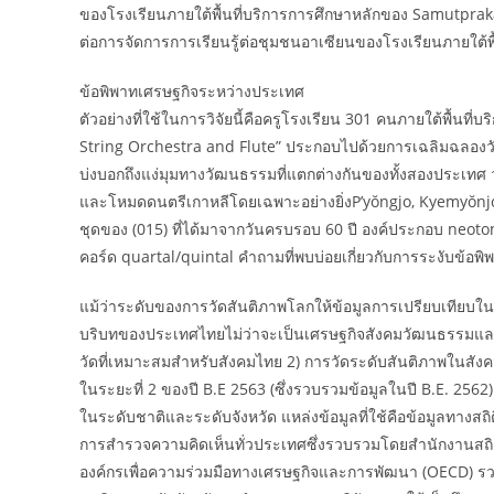
ของโรงเรียนภายใต้พื้นที่บริการการศึกษาหลักของ Samutpraka
ต่อการจัดการการเรียนรู้ต่อชุมชนอาเซียนของโรงเรียนภายใต้
ข้อพิพาทเศรษฐกิจระหว่างประเทศ
ตัวอย่างที่ใช้ในการวิจัยนี้คือครูโรงเรียน 301 คนภายใต้พื้น
String Orchestra and Flute” ประกอบไปด้วยการเฉลิมฉลองว
บ่งบอกถึงแง่มุมทางวัฒนธรรมที่แตกต่างกันของทั้งสองประเทศ
และโหมดดนตรีเกาหลีโดยเฉพาะอย่างยิ่งP’yŏngjo, Kyemyŏnjoแ
ชุดของ (015) ที่ได้มาจากวันครบรอบ 60 ปี องค์ประกอบ neo
คอร์ด quartal/quintal คำถามที่พบบ่อยเกี่ยวกับการระงับข้อพ
แม้ว่าระดับของการวัดสันติภาพโลกให้ข้อมูลการเปรียบเทียบในร
บริบทของประเทศไทยไม่ว่าจะเป็นเศรษฐกิจสังคมวัฒนธรรมและการ
วัดที่เหมาะสมสำหรับสังคมไทย 2) การวัดระดับสันติภาพในสั
ในระยะที่ 2 ของปี B.E 2563 (ซึ่งรวบรวมข้อมูลในปี B.E. 2562) 
ในระดับชาติและระดับจังหวัด แหล่งข้อมูลที่ใช้คือข้อมูลทางสถิ
การสำรวจความคิดเห็นทั่วประเทศซึ่งรวบรวมโดยสำนักงานสถิ
องค์กรเพื่อความร่วมมือทางเศรษฐกิจและการพัฒนา (OECD) รวมถ