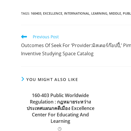
TAGS:
160403
,
EXCELLENCE
,
INTERNATIONAL
,
LEARNING
,
MIDDLE
,
PUBL
Read
Previous Post
more
Outcomes Of Seek For ‘Provider:มิสเตอร์ก๊อปปี้,’ Pi
articles
Inventive Studying Space Catalog
YOU MIGHT ALSO LIKE
160-403 Public Worldwide
Regulation : กฎหมายระหว่าง
ประเทศแผนกคดีเมือง Excellence
Center For Educating And
Learning