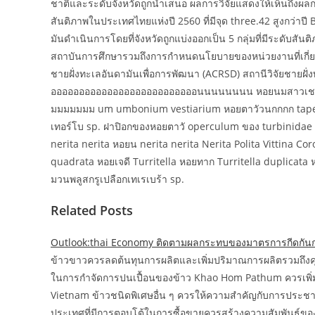
ชาติและระดับจังหวัดถูกนำเสนอ ผลการวิจัยแสดงให้เห็นถึงผลก
สันติภาพในประเทศไทยแห่งปี 2560 ที่มีจุด three.42 สูงกว่าป
มันดำเนินการโดยที่จังหวัดถูกแบ่งออกเป็น 5 กลุ่มที่มีระดับสัน
สถาบันการศึกษารวมถึงการกำหนดนโยบายของหน่วยงานที่เกี่
ชายฝั่งทะเลอันดามันเพื่อการพัฒนา (ACRSD) สถานีวิจัยชาย
ออออออออออออออออออออออออออนนนนนนนน หอยนมสาวเชลล์ชั้
มมมมมมม um umbonium vestiarium หอยตาวัวนกกกก tapestr
เทอร์โบ sp. ฝาปิอกของหอยตาวั operculum ของ turbinidae ห
nerita nerita หอยน nerita nerita Nerita Polita Vittina 
quadrata หอยเจดี Turritella หอยทาก Turritella duplicata
มวนพลูสกรูเปลือกเทเรเบร้า sp.
Related Posts
Outlook:thai Economy ติดตามผลกระทบของมาตรการกีดกันกา
ข้าวขาวควรลดต้นทุนการผลิตและเพิ่มปริมาณการผลิตรวมถึงคุ
ในการกำจัดการปนเปื้อนของข้าว Khao Hom Pathum ควรเพิ่ม
Vietnam ข้าวชนิดพิเศษอื่น ๆ ควรให้ความสำคัญกับการประชา
ประเทศที่มีการตอบโต้ในการซื้อขายควรสร้างความสัมพันธ์ขอ