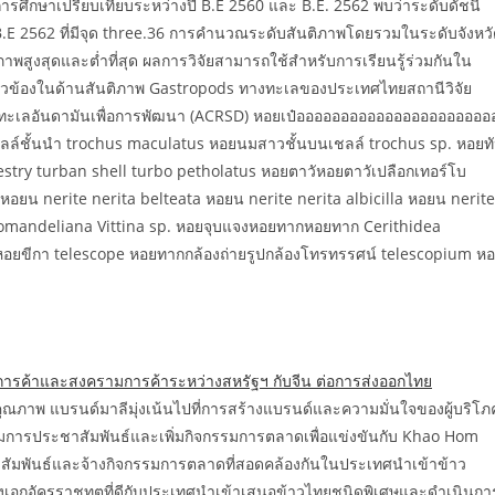
ารศึกษาเปรียบเทียบระหว่างปี B.E 2560 และ B.E. 2562 พบว่าระดับดัชนี
ี B.E 2562 ที่มีจุด three.36 การคำนวณระดับสันติภาพโดยรวมในระดับจังหว
ติภาพสูงสุดและต่ำที่สุด ผลการวิจัยสามารถใช้สำหรับการเรียนรู้ร่วมกันใน
ยวข้องในด้านสันติภาพ Gastropods ทางทะเลของประเทศไทยสถานีวิจัย
ฝั่งทะเลอันดามันเพื่อการพัฒนา (ACRSD) หอยเป๋ออออออออออออออออออออออ
นนำ trochus maculatus หอยนมสาวชั้นบนเชลล์ trochus sp. หอยทัป
y turban shell turbo petholatus หอยตาวัหอยตาวัเปลือกเทอร์โบ
อยน nerite nerita belteata หอยน nerite nerita albicilla หอยน nerite
Coromandeliana Vittina sp. หอยจุบแจงหอยทากหอยทาก Cerithidea
 หอยขีกา telescope หอยทากกล้องถ่ายรูปกล้องโทรทรรศน์ telescopium ห
รค้าและสงครามการค้าระหว่างสหรัฐฯ กับจีน ต่อการส่งออกไทย
ณภาพ แบรนด์มาลีมุ่งเน้นไปที่การสร้างแบรนด์และความมั่นใจของผู้บริโภ
การประชาสัมพันธ์และเพิ่มกิจกรรมการตลาดเพื่อแข่งขันกับ Khao Hom
สัมพันธ์และจ้างกิจกรรมการตลาดที่สอดคล้องกันในประเทศนำเข้าข้าว
งเอกอัครราชทูตที่ดีกับประเทศนำเข้าเสนอข้าวไทยชนิดพิเศษและดำเนินกา