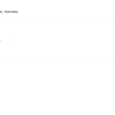
IC
,
TEACHING
m