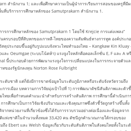
rn สำนักงาน 1; และเพื่อศึกษาความเป็นผู้นำการเรียนการสอนของครูที่มี
พื้นที่บริการการศึกษาหลักของ Samutprakarn สำนักงาน 1.
ที่บริการการศึกษาหลักของ Samutprakarn 1 โดยใช้ Krejcie การแต่งเพลง“
ันครบรอบปีที่สิบหกของเกาหลี-ไทยของความสัมพันธ์ทางการทูต องค์ประก
 วัสดุประกอบขึ้นอยู่กับรูปแบบจังหวะไทยทำนองไทย – Kangkaw Kin Kluay 
ละ Oeumgae (ระบบโน้ตห้า) แรงจูงใจหลักคือคอลเล็กชั่น E, F และ A หร
tonal นี้ประกอบด้วยการพัฒนาแรงจูงใจการเปลี่ยนแปลงในการกระจายตัวแ
ิพาทของรัฐนักลงทุน Norton Rose Fulbright
ะดับชาติ แต่ก็ยังมีการขาดข้อมูลในระดับภูมิภาคหรือระดับจังหวัดรวมถึง
เมือง บทความการวิจัยมุ่งเป้าไปที่ 1) การพัฒนาดัชนีสันติภาพและตัวชี้
งคมไทยเพื่อกำหนดคำแนะนำสำหรับการสร้างสันติภาพ การศึกษานี้ดำเนินกา
การศึกษาเป็นการวิจัยเชิงปริมาณและเชิงคุณภาพซึ่งตัวชี้วัดถูกสร้างขึ้นทั้ง
ติจากหน่วยงานที่เกี่ยวข้องซึ่งได้รับการรวบรวมอย่างต่อเนื่องและข้อมูลจาก
ติแห่งชาติในจำนวนทั้งหมด 33,420 คน ดัชนีถูกคำนวณภายใต้กรอบของ
ึง Ebert และ Welsh ข้อมูลเกี่ยวกับระดับสันติภาพในสังคมไทยทั้งในระด