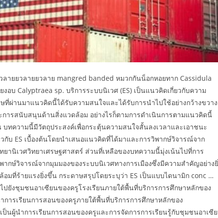
เบียวลายยวลายยวลาย mangred banded หมวกกันน็อกหอยทาก Cassidula
งอบ Calyptraea sp. บริการระบบนิเวศ (ES) เป็นแนวคิดเกี่ยวกับความ
รษที่ผ่านมาแนวคิดนี้ได้รับความสนใจและได้รับการนำไปใช้อย่างกว้างขวาง
รสนับสนุนด้านสิ่งแวดล้อม อย่างไรก็ตามการดำเนินการตามแนวคิดนี้
ต้น บทความนี้มีวัตถุประสงค์เพื่อกระตุ้นความสนใจสั้นลงเวลาและเอาชนะ
กับ ES เบื้องต้นโดยนำเสนอแนวคิดที่ได้มาและการวิพากษ์วิจารณ์จาก
ีววิทยานิเวศวิทยาเศรษฐศาสตร์ ส่วนที่เหลือของบทความนี้มุ่งเน้นไปที่การ
วิพากษ์วิจารณ์จากมุมมองของระบบนิเวศทางการเมืองซึ่งมีความสำคัญอย่างยิ
ล้อมที่ร้ายแรงยิ่งขึ้น กระดาษสรุปโดยระบุว่า ES เป็นแบบไดนามิก conc …
รู้ไปยังชุมชนอาเซียนของครูโรงเรียนภายใต้พื้นที่บริการการศึกษาหลักของ
นำการเรียนการสอนของครูภายใต้พื้นที่บริการการศึกษาหลักของ
ป็นผู้นำการเรียนการสอนของครูและการจัดการการเรียนรู้กับชุมชนอาเซี