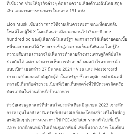
ที่เข้มงวด ช่วยให้ธุรกิจต่างๆ ติดตามความเสี่ยงด้านอธิปไตย สกุล
เงิน และภาคการธนาคารในตลาด 131 แห่ง
Elon Musk เขียนว่า “การใช้จ่ายเกินควรหยุด” ขณะที่ตอบกลับ
โพสต์โดยผู้ใช้ X โดยเตือนว่าเมื่อเวลาผ่านไป เงินภาษี one
hundred pc ของผู้เสียภาษีในสหรัฐฯ จะสามารถใช้เพื่อจ่ายดอกเบี้ย
หนี้ของประเทศได้ “หากเราเข้าสู่สงครามเย็นครั้งที่สอง โดยรู้ถึง
ความเสียหาย เราอาจไม่เห็นการทำลายล้างทางเศรษฐกิจที่มั่นใจ
ร่วมกันได้ แต่เราสามารถเห็นการทำลายล้างผลกำไรจากการค้า
แบบเปิด” เธอกล่าว 27 มีนาคม 2024 • Visa และ Mastercard
ประกาศข้อตกลงสำคัญกับผู้ค้าในสหรัฐฯ ซึ่งอาจยุติการดำเนินคดี
หลายปีเกี่ยวกับค่าธรรมเนียมที่เรียกเก็บทุกครั้งที่ใช้บัตรเครดิตหรือ
บัตรเดบิตในร้านค้าหรือร้านอาหาร
หัวข้อเศรษฐศาสตร์ที่น่าสนใจประจำเดือนมิถุนายน 2023 เจาะลึก
การลงทุนในอสังหาริมทรัพย์เชิงพาณิชย์และโครงสร้างที่ไม่ใช่ที่อยู่
อาศัยอื่นๆ ประการแรก การใช้ PCE-deflator ราคาทั่วไปเพิ่มขึ้น
2.5% จากปีก่อนหน้าในเดือนกุมภาพันธ์ เพิ่มขึ้นจาก 2.4% ในเดือน