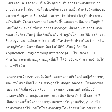
แบตเตอรี่และเครื่องยนต์ไฟฟ้า อุปทานที่มีจำกัดยังหมายความว่า
บางประเทศในสหภาพยุโรปต้องพึ่งพาประเทศอื่นสำหรับวัตถุดิบของ
ตน จากข้อมูลของ Eurostat สหภาพยุโรปนำเข้าวัตถุดิบประมาณ
ครึ่งหนึ่งที่บริโภค ประชากรโลกเพิ่มขึ้นและความต้องการวัตถุดิบก็
เพิ่มขึ้นด้วย อย่างไรก็ตามการจัดหาวัตถุดิบที่สำคัญยังมีจำกัด หาก
คุณสนใจที่จะเรียนรู้เพิ่มเติมเกี่ยวกับเศรษฐกิจโลกและวิธีการทำงาน
Edology เสนอหลักสูตรประกาศนียบัตรสำหรับประเด็นนโยบายใน
เศรษฐกิจโลก ค้นหาข้อมูลเพิ่มเติมได้ที่นี่ เรียนรู้เกี่ยวกับ
Application Programming Interface (API) ใหม่ของ OECD
สำหรับการเข้าถึงข้อมูล ข้อมูลที่ยังไม่ได้ย้ายยังคงสามารถเข้าถึงได้
ผ่าน API เดิม
เอกสารหัวเรื่องรวบรวมสิ่งพิมพ์และบทความที่เลือกโดยผู้เชี่ยวชาญ
ของเราในหัวข้อนโยบายเศรษฐกิจในปัจจุบันตลอดจนโครงการและ
เหตุการณ์ที่เกี่ยวข้อง หลังจากการล่มสลายของเอนิเอสล็อบบี้
แอตแทชก็ติดตามกลุ่มหมวกฟางและพันธมิตรกลับไปที่วอเตอร์ 7
เมื่อพบว่าคนทั้งเมืองยกย่องกลุ่มหมวกฟางในฐานะวีรบุรุษ เขาจึง
สามารถหลอกให้นามิให้โพสท่าถ่ายรูปโดยอ้างว่าเป็นนักข่าวของ