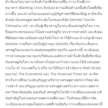
ดำเนินนโยบายการเงินทั่วโลกที่เข้มงวดขึ้น ภาวะวิกฤติการ
ธนาคาร (Banking Crisis Redux) ความเสี่ยงด้านหนี้อธิปไตยที่เพิ่ม
มากขึ้น และความไม่แน่นอนทางภูมิรัฐศาสตร์ที่ยังคงมีอยู่ คาลิชเป็น
หัวหน้านักเศรษฐศาสตร์ระดับโลกของบริษัท Deloitte Touche
Tohmatsu Ltd. เขาเป็นผู้เชี่ยวชาญในประเด็นเศรษฐกิจโลก รวม
ถึงผลกระทบของแนวโน้มทางเศรษฐกิจ ประชากรศาสตร์ และสังคม
ที่มีต่อสภาพแวดล้อมทางธุรกิจทั่วโลก เขาให้คำแนะนำแก่ลูกค้าของ
Deloitte รวมถึงความเป็นผู้นำของ Deloitte เกี่ยวกับประเด็นทาง
เศรษฐกิจและผลกระทบต่อกลยุทธ์ทางธุรกิจ นอกจากนี้ เขายังมอบ
การนำเสนอมากมายแก่บริษัทและองค์กรการค้าในหัวข้อที่เกี่ยวข้อง
กับเศรษฐกิจโลก เขาเดินทางไปอย่างกว้างขวางและได้นำเสนอผล
งานใน 47 ประเทศใน 6 ทวีป เขาได้รับการอ้างอิงจาก Wall Street
Journal, The Economist และ The Financial Times ดร. คาลิช
สำเร็จการศึกษาระดับปริญญาตรีสาขาเศรษฐศาสตร์จากวิทยาลัย
วาสซาร์ และปริญญาเอกสาขาเศรษฐศาสตร์ระหว่างประเทศจาก
มหาวิทยาลัยจอห์น ฮอปกินส์ เศรษฐกิจโลกมีการเปลี่ยนแปลงอย่างมี
นัยสำคัญในช่วงสองสามทศวรรษที่ผ่านมา ในลักษณะที่มีการจัด
ระเบียบและควบคุมโดยประเทศที่ร่วมมือกัน การเปลี่ยนแปลงเหล่านี้