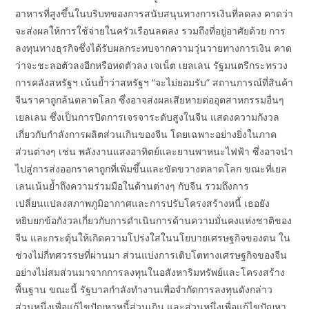
อาหารที่สูงขึ้นในบริบทของการสนับสนุนทางการเงินที่ลดลง คาดว่า
จะส่งผลให้การใช้จ่ายในครัวเรือนลดลง รวมถึงที่อยู่อาศัยด้วย การ
ลงทุนทางธุรกิจซึ่งได้รับผลกระทบจากความวุ่นวายทางการเงิน คาด
ว่าจะชะลอตัวลงอีกหรือหดตัวลง เจเน็ต เยลเลน รัฐมนตรีกระทรวง
การคลังสหรัฐฯ เน้นย้ำว่าสหรัฐฯ “จะไม่ยอมรับ” สถานการณ์ที่สินค้า
จีนราคาถูกล้นตลาดโลก ซึ่งอาจส่งผลเสียหายต่ออุตสาหกรรมอื่นๆ
เยลเลน ซึ่งเป็นการปิดการเจรจาระดับสูงในจีน แสดงความกังวล
เกี่ยวกับกำลังการผลิตส่วนเกินของจีน โดยเฉพาะอย่างยิ่งในภาค
ส่วนต่างๆ เช่น พลังงานแสงอาทิตย์และยานพาหนะไฟฟ้า ซึ่งอาจนำ
ไปสู่การส่งออกราคาถูกที่เพิ่มขึ้นและขัดขวางตลาดโลก ขณะที่เยล
เลนเน้นย้ำถึงความร่วมมือในด้านต่างๆ กับจีน รวมถึงการ
เปลี่ยนแปลงสภาพภูมิอากาศและการปรับโครงสร้างหนี้ เธอยัง
หยิบยกข้อกังวลเกี่ยวกับการดำเนินการด้านความมั่นคงแห่งชาติของ
จีน และกระตุ้นให้เกิดความโปร่งใสในนโยบายเศรษฐกิจของตน ใน
ช่วงไม่กี่ทศวรรษที่ผ่านมา ส่วนแบ่งการเติบโตทางเศรษฐกิจของจีน
อย่างไม่สมส่วนมาจากการลงทุนในอสังหาริมทรัพย์และโครงสร้าง
พื้นฐาน ขณะนี้ รัฐบาลกำลังทำงานเพื่อจำกัดการลงทุนดังกล่าว
ส่วนหนึ่งเพื่อแก้ไขปัญหาหนี้ส่วนเกิน และส่วนหนึ่งเพื่อแก้ไขปัญหา