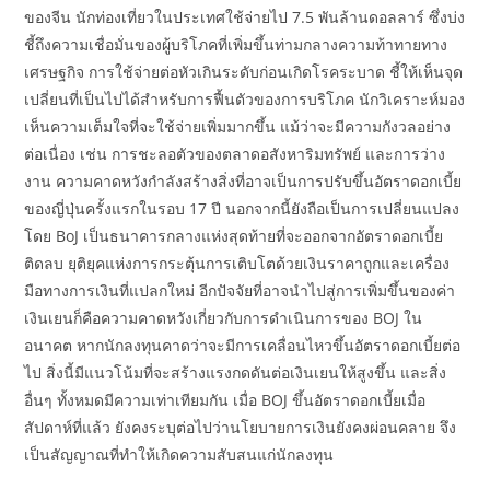
ของจีน นักท่องเที่ยวในประเทศใช้จ่ายไป 7.5 พันล้านดอลลาร์ ซึ่งบ่ง
ชี้ถึงความเชื่อมั่นของผู้บริโภคที่เพิ่มขึ้นท่ามกลางความท้าทายทาง
เศรษฐกิจ การใช้จ่ายต่อหัวเกินระดับก่อนเกิดโรคระบาด ชี้ให้เห็นจุด
เปลี่ยนที่เป็นไปได้สำหรับการฟื้นตัวของการบริโภค นักวิเคราะห์มอง
เห็นความเต็มใจที่จะใช้จ่ายเพิ่มมากขึ้น แม้ว่าจะมีความกังวลอย่าง
ต่อเนื่อง เช่น การชะลอตัวของตลาดอสังหาริมทรัพย์ และการว่าง
งาน ความคาดหวังกำลังสร้างสิ่งที่อาจเป็นการปรับขึ้นอัตราดอกเบี้ย
ของญี่ปุ่นครั้งแรกในรอบ 17 ปี นอกจากนี้ยังถือเป็นการเปลี่ยนแปลง
โดย BoJ เป็นธนาคารกลางแห่งสุดท้ายที่จะออกจากอัตราดอกเบี้ย
ติดลบ ยุติยุคแห่งการกระตุ้นการเติบโตด้วยเงินราคาถูกและเครื่อง
มือทางการเงินที่แปลกใหม่ อีกปัจจัยที่อาจนำไปสู่การเพิ่มขึ้นของค่า
เงินเยนก็คือความคาดหวังเกี่ยวกับการดำเนินการของ BOJ ใน
อนาคต หากนักลงทุนคาดว่าจะมีการเคลื่อนไหวขึ้นอัตราดอกเบี้ยต่อ
ไป สิ่งนี้มีแนวโน้มที่จะสร้างแรงกดดันต่อเงินเยนให้สูงขึ้น และสิ่ง
อื่นๆ ทั้งหมดมีความเท่าเทียมกัน เมื่อ BOJ ขึ้นอัตราดอกเบี้ยเมื่อ
สัปดาห์ที่แล้ว ยังคงระบุต่อไปว่านโยบายการเงินยังคงผ่อนคลาย จึง
เป็นสัญญาณที่ทำให้เกิดความสับสนแก่นักลงทุน