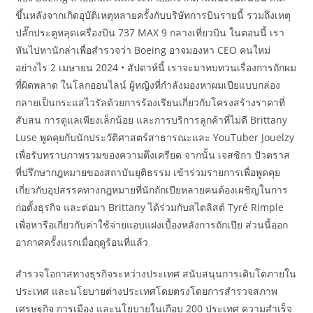
ขึ้นหลังจากเกิดอุบัติเหตุหลายครั้งกับบริษัทการบินรายนี้ รวมถึงเหตุ
ปลั๊กประตูหลุดเครื่องบิน 737 MAX 9 กลางเที่ยวบิน ในตอนนี้ เรา
หันไปหานักล่าเพื่อสำรวจว่า Boeing อาจมองหา CEO คนใหม่
อย่างไร 2 เมษายน 2024 • สัปดาห์นี้ เราจะมาทบทวนเรื่องการถักผม
ที่ผิดพลาด ในโลกออนไลน์ ผู้หญิงที่กำลังมองหาผมเปียแบบกล่อง
กลายเป็นกระแสไวรัลด้วยการร้องเรียนเกี่ยวกับโครงสร้างราคาที่
สับสน การดูแลเพียงเล็กน้อย และการบริการลูกค้าที่ไม่ดี Brittany
Luse พูดคุยกับนักประวัติศาสตร์สาธารณะและ YouTuber Jouelzy
เพื่อรับทราบภาพรวมของความตึงเครียด จากนั้น เจสซิกา ปัวตราส
ที่ปรึกษากฎหมายของสถาบันยุติธรรม เข้าร่วมรายการเพื่อพูดคุย
เกี่ยวกับอุปสรรคทางกฎหมายที่นักถักเปียหลายคนต้องเผชิญในการ
ก่อตั้งธุรกิจ และต่อมา Brittany ได้ร่วมกับสไตลิสต์ Tyré Rimple
เพื่อหารือเกี่ยวกับค่าใช้จ่ายแอบแฝงเบื้องหลังการถักเปีย ส่วนนี้ออก
อากาศครั้งแรกเมื่อฤดูร้อนที่แล้ว
สำรวจโอกาสทางธุรกิจระหว่างประเทศ สนับสนุนการเติบโตภายใน
ประเทศ และนโยบายต่างประเทศโดยตรงโดยการสำรวจสภาพ
เศรษฐกิจ การเมือง และนโยบายในเกือบ 200 ประเทศ ความสำเร็จ