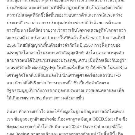
ประสิทธิผล และสร้างงานที่ดีขึ้น กฎระเบียบจำเป็นต้องจัดการกับ
ความไม่สมดุลที่ลึกซึ้งยิ่งขึ้นของระบบการค้าและการเงินระหว่าง
ประเทศ” เธอกล่าว การประชุมสหประชาชาติว่าด้วยการค้าและ
การพัฒนา (อังค์ถัด) รายงานว่าการเติบโตทางเศรษฐกิจโลกคาดว่า
จะชะลอตัวจากร้อยละ three ในปีที่แล้วเป็นร้อยละ 2.four จนถึงปี
2566 โดยมีสัญญาณฟื้นตัวอย่างจำกัดในปี 2567 การฟื้นตัวของ
เศรษฐกิจโลกจากโรคระบาดกำลังสูญเสียกำลังใจ และสาเหตุหลัก
สามารถพบได้ในสนามรบของประเทศยูเครน เป็นที่ถกเถียงกันอยู่ว่า
เยอรมนีจำเป็นต้องปฏิรูปชุดใหม่อีกครั้งเพื่อปรับให้เข้ากับโครงสร้าง
เศรษฐกิจโลกที่เปลี่ยนแปลงไป นักเศรษฐศาสตร์ของสถาบัน IFO
แนะนำว่าสิ่งที่เรียกว่า “การเบรกหนี้” ซึ่งเป็นข้อจำกัดตาม
รัฐธรรมนูญเกี่ยวกับการขาดดุลงบประมาณ ควรผ่อนคลายลง เพื่อ
ให้เกิดมาตรการกระตุ้นทางการคลังมากขึ้น
ค้นหา ทำความเข้าใจ และใช้ข้อมูลในฐานข้อมูลทางสถิติใหม่ของ
เรา ข้อมูลจะถูกย้ายอย่างต่อเนื่องจากฐานข้อมูล OECD.Stat เดิม ซึ่ง
ยังคงสามารถเข้าถึงได้ 26 มีนาคม 2024 • Dave Calhoun ซีอีโอ
ของ Boeing ลาออกแล้วและจะลาออกจากตำแหน่งในสิ้นปีนี้ เกิด