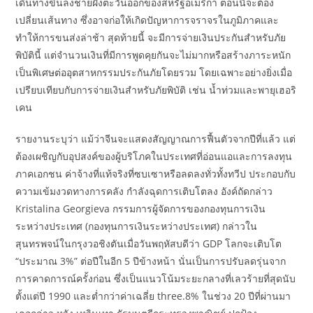
เดินทางขึ้นลงชายฝั่งตะวันออกของสหรัฐอเมริกา ตอนนี้จะต้อง
เปลี่ยนเส้นทาง ซึ่งอาจก่อให้เกิดปัญหาการจราจรในภูมิภาคและ
ทำให้การขนส่งล่าช้า สุดท้ายนี้ จะมีการจ่ายเงินประกันสำหรับภัย
พิบัตินี้ แต่จำนวนเงินที่มีการพูดคุยกันจะไม่มากหรือสร้างภาระหนัก
เป็นพิเศษต่ออุตสาหกรรมประกันภัยโดยรวม โดยเฉพาะอย่างยิ่งเมื่อ
เปรียบเทียบกับการจ่ายเงินสำหรับภัยพิบัติ เช่น น้ำท่วมและพายุเฮอริ
เคน
รายงานระบุว่า แม้ว่าจีนจะแสดงสัญญาณการฟื้นตัวจากปีที่แล้ว แต่
ต้องเผชิญกับอุปสงค์ของผู้บริโภคในประเทศที่อ่อนแอและการลงทุน
ภาคเอกชน ค่าจ้างที่แท้จริงที่ซบเซาหรือลดลงทั่วทั้งทวีป ประกอบกับ
ความเข้มงวดทางการคลัง กำลังฉุดการเติบโตลง อังค์ถัดกล่าว
Kristalina Georgieva กรรมการผู้จัดการของกองทุนการเงิน
ระหว่างประเทศ (กองทุนการเงินระหว่างประเทศ) กล่าวใน
สุนทรพจน์ในกรุงวอชิงตันเมื่อวันพฤหัสบดีว่า GDP โลกจะเติบโต
“ประมาณ 3%” ต่อปีในอีก 5 ปีข้างหน้า นั่นเป็นการปรับลดรุ่นจาก
การคาดการณ์ครั้งก่อน ซึ่งเป็นแนวโน้มระยะกลางที่เลวร้ายที่สุดนับ
ตั้งแต่ปี 1990 และต่ำกว่าค่าเฉลี่ย three.8% ในช่วง 20 ปีที่ผ่านมา