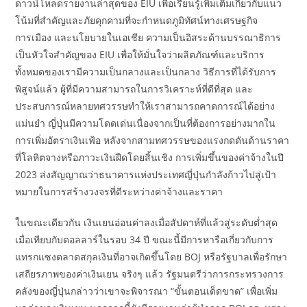
ดาวน์โหลดรายงานล่าสุดของ EIU เพื่อเรียนรู้เพิ่มเติมเกี่ยวกับแนว
โน้มที่สำคัญและภัยคุกคามที่จะกำหนดภูมิทัศน์ทางเศรษฐกิจ
การเมือง และนโยบายในเอเชีย ความเป็นอิสระด้านบรรณาธิการ
เป็นหัวใจสำคัญของ EIU เพื่อให้มั่นใจว่าผลิตภัณฑ์และบริการ
ทั้งหมดของเรามีความเป็นกลางและเป็นกลาง วิธีการที่ได้รับการ
พิสูจน์แล้ว ผู้ที่มีความสามารถในการวิเคราะห์ที่ดีที่สุด และ
ประสบการณ์หลายทศวรรษทำให้เราสามารถคาดการณ์ได้อย่าง
แม่นยำ ญี่ปุ่นมีความโดดเด่นเนื่องจากเป็นที่ต้องการอย่างมากใน
การเพิ่มอัตราเงินเฟ้อ หลังจากสามทศวรรษของแรงกดดันด้านราคา
ที่โลหิตจางหรือภาวะเงินฝืดโดยสิ้นเชิง การเพิ่มขึ้นของค่าจ้างในปี
2023 ส่งสัญญาณว่าธนาคารแห่งประเทศญี่ปุ่นกำลังก้าวไปสู่เป้า
หมายในการสร้างวงจรที่ดีระหว่างค่าจ้างและราคา
ในขณะเดียวกัน เงินเยนอ่อนค่าลงเมื่อสัปดาห์ที่แล้วสู่ระดับต่ำสุด
เมื่อเทียบกับดอลลาร์ในรอบ 34 ปี ขณะนี้มีการหารือเกี่ยวกับการ
แทรกแซงตลาดสกุลเงินที่อาจเกิดขึ้นโดย BOJ หรือรัฐบาลเพื่อรักษา
เสถียรภาพของค่าเงินเยน จริงๆ แล้ว รัฐมนตรีว่าการกระทรวงการ
คลังของญี่ปุ่นกล่าวว่าเขาจะพิจารณา “ขั้นตอนเด็ดขาด” เพื่อเพิ่ม