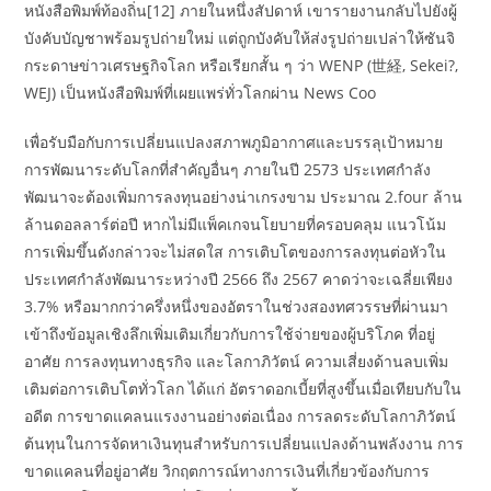
หนังสือพิมพ์ท้องถิ่น[12] ภายในหนึ่งสัปดาห์ เขารายงานกลับไปยังผู้
บังคับบัญชาพร้อมรูปถ่ายใหม่ แต่ถูกบังคับให้ส่งรูปถ่ายเปล่าให้ซันจิ
กระดาษข่าวเศรษฐกิจโลก หรือเรียกสั้น ๆ ว่า WENP (世経, Sekei?,
WEJ) เป็นหนังสือพิมพ์ที่เผยแพร่ทั่วโลกผ่าน News Coo
เพื่อรับมือกับการเปลี่ยนแปลงสภาพภูมิอากาศและบรรลุเป้าหมาย
การพัฒนาระดับโลกที่สำคัญอื่นๆ ภายในปี 2573 ประเทศกำลัง
พัฒนาจะต้องเพิ่มการลงทุนอย่างน่าเกรงขาม ประมาณ 2.four ล้าน
ล้านดอลลาร์ต่อปี หากไม่มีแพ็คเกจนโยบายที่ครอบคลุม แนวโน้ม
การเพิ่มขึ้นดังกล่าวจะไม่สดใส การเติบโตของการลงทุนต่อหัวใน
ประเทศกำลังพัฒนาระหว่างปี 2566 ถึง 2567 คาดว่าจะเฉลี่ยเพียง
3.7% หรือมากกว่าครึ่งหนึ่งของอัตราในช่วงสองทศวรรษที่ผ่านมา
เข้าถึงข้อมูลเชิงลึกเพิ่มเติมเกี่ยวกับการใช้จ่ายของผู้บริโภค ที่อยู่
อาศัย การลงทุนทางธุรกิจ และโลกาภิวัตน์ ความเสี่ยงด้านลบเพิ่ม
เติมต่อการเติบโตทั่วโลก ได้แก่ อัตราดอกเบี้ยที่สูงขึ้นเมื่อเทียบกับใน
อดีต การขาดแคลนแรงงานอย่างต่อเนื่อง การลดระดับโลกาภิวัตน์
ต้นทุนในการจัดหาเงินทุนสำหรับการเปลี่ยนแปลงด้านพลังงาน การ
ขาดแคลนที่อยู่อาศัย วิกฤตการณ์ทางการเงินที่เกี่ยวข้องกับการ