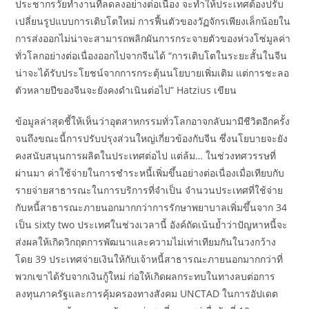
ประชากรวัยทำงานที่ลดลงอย่างต่อเนื่อง จะทำให้ประเทศต้องปรับ
เปลี่ยนรูปแบบการเติบโตใหม่ การฟื้นตัวของวัฏจักรเพียงเล็กน้อยใน
การส่งออกไม่น่าจะสามารถพลิกผันการกระจายตัวของห่วงโซ่มูลค่า
ทั่วโลกอย่างต่อเนื่องออกไปจากจีนได้ “การเติบโตในระยะสั้นในจีน
น่าจะได้รับประโยชน์จากการกระตุ้นนโยบายเพิ่มเติม แต่การชะลอ
ตัวหลายปีของจีนจะยังคงดำเนินต่อไป” Hatzius เขียน
ข้อมูลล่าสุดชี้ให้เห็นว่าอุตสาหกรรมทั่วโลกอาจกลับมามีชีวิตอีกครั้ง
จนถึงขณะนี้การปรับปรุงส่วนใหญ่เกี่ยวข้องกับจีน ซึ่งนโยบายจะยัง
คงสนับสนุนการผลิตในประเทศต่อไป แต่ล้ม… ในช่วงทศวรรษที่
ผ่านมา ค่าใช้จ่ายในการชำระหนี้เพิ่มขึ้นอย่างต่อเนื่องเมื่อเทียบกับ
รายจ่ายสาธารณะในการบริการที่จำเป็น จำนวนประเทศที่ใช้จ่าย
กับหนี้สาธารณะภายนอกมากกว่าการรักษาพยาบาลเพิ่มขึ้นจาก 34
เป็น sixty two ประเทศในช่วงเวลานี้ อังค์ถัดเน้นย้ำว่าปัญหาหนี้จะ
ส่งผลให้เกิดวิกฤตการพัฒนาและความไม่เท่าเทียมกันในวงกว้าง
โดย 39 ประเทศจ่ายเงินให้กับเจ้าหนี้สาธารณะภายนอกมากกว่าที่
พวกเขาได้รับจากเงินกู้ใหม่ ก่อให้เกิดผลกระทบในทางลบต่อการ
ลงทุนภาครัฐและการคุ้มครองทางสังคม UNCTAD ในการอัปเดต