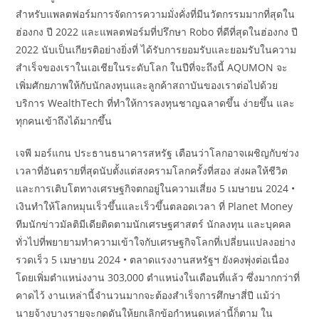
สำหรับแพลตฟอร์มการจัดการความมั่งคั่งที่มีนวัตกรรมมากที่สุดใน
ฮ่องกง ปี 2022 และแพลตฟอร์มที่ปรึกษา Robo ที่ดีที่สุดในฮ่องกง ปี
2022 นับเป็นเกียรติอย่างยิ่งที่ ได้รับการยอมรับและยอมรับในความ
สำเร็จของเราในเอเชียในระดับโลก ในปีที่จะถึงนี้ AQUMON จะ
เพิ่มศักยภาพให้กับนักลงทุนและลูกค้าสถาบันของเราต่อไปด้วย
บริการ WealthTech ที่ทำให้การลงทุนชาญฉลาดขึ้น ง่ายขึ้น และ
ทุกคนเข้าถึงได้มากขึ้น
เจพี มอร์แกน ประธานธนาคารสหรัฐ เตือนว่าโลกอาจเผชิญกับช่วง
เวลาที่อันตรายที่สุดนับตั้งแต่สงครามโลกครั้งที่สอง ส่งผลให้ชีวิต
และการเติบโตทางเศรษฐกิจตกอยู่ในความเสี่ยง 5 เมษายน 2024 •
เงินทำให้โลกหมุนเร็วขึ้นและเร็วขึ้นตลอดเวลา ที่ Planet Money
ทีมนักข่าวมัลติมีเดียติดตามนักเศรษฐศาสตร์ นักลงทุน และบุคคล
ทั่วไปที่พยายามทำความเข้าใจกับเศรษฐกิจโลกที่เปลี่ยนแปลงอย่าง
รวดเร็ว 5 เมษายน 2024 • ตลาดแรงงานสหรัฐฯ ยังคงพุ่งต่อเนื่อง
โดยเพิ่มตำแหน่งงาน 303,000 ตำแหน่งในเดือนที่แล้ว ซึ่งมากกว่าที่
คาดไว้ งานเหล่านี้จำนวนมากจะต้องสำเร็จการศึกษาสี่ปี แม้ว่า
นายจ้างบางรายจะกดดันให้ยกเลิกข้อกำหนดเหล่านี้ก็ตาม ใน