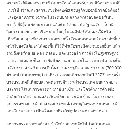
ความจริงก็คือผลกระทบทั่วโลกหรือแม้แต่สหรัฐฯ จะมีน้อยมาก แต่มี
แนวโน้มว่าจะส่งผลกระทบเชิงลบต่อเศรษฐกิจของภูมิภาคบัลติมอร์
และอุตสาหกรรมเฉพาะในระดับปานกลาง ท่าเรือบัลติมอร์เป็น
ท่าเรือที่มีผู้คนพลุกพล่านเป็นอันดับ 17 ของสหรัฐอเมริกา โดยมี
กิจกรรมน้อยกว่าท่าเรือขนาดใหญ่ในแคลิฟอร์เนียตอนใต้หรือ
เท็กซัสและลุยเซียนามาก นอกจากนี้ เรือคอนเทนเนอร์หลายลำที่มุ่ง
หน้าไปยังบัลติมอร์ได้จองพื้นที่ไว้ที่ท่าเรือชายฝั่งตะวันออกอื่นๆ แล้ว
รวมถึงพอร์ตสมัธ ฟิลาเดลเฟีย และนิวยอร์ก การก้าวไปสู่เศรษฐกิจ
แบบวงกลมมากขึ้นอาจเพิ่มขีดความสามารถในการแข่งขัน กระตุ้น
นวัตกรรม ส่งเสริมการเติบโตทางเศรษฐกิจ และสร้างงาน (700,000
ตำแหน่งในสหภาพยุโรปเพียงประเทศเดียวภายในปี 2573) บางครั้ง
บางประเทศก็เพิ่มอุปสรรคต่อการค้าระหว่างประเทศ อุปสรรคบาง
ประการ ได้แก่ ภาษีการค้า (ภาษีนำเข้า) และโควต้าการค้า (ข้อ
จำกัดเกี่ยวกับจำนวนผลิตภัณฑ์ที่สามารถนำเข้ามาในประเทศ)
อุปสรรคทางการค้ามักส่งผลกระทบต่อเศรษฐกิจของประเทศการค้า
และในระยะยาว เป็นเรื่องยากที่จะใช้อุปสรรคดังกล่าวต่อไป
อุตสาหกรรมอวกาศกำลังเข้าใกล้ขอบเขตถัดไป โดยในแต่ละ