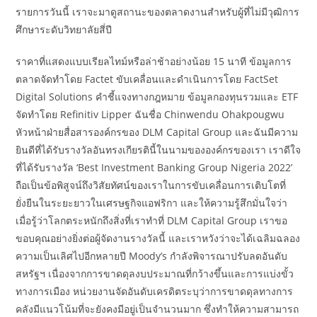
รายการวันนี้ เราจะมาดูสถานะของตลาดงานสำหรับผู้ที่ไม่มีวุฒิการ
ศึกษาระดับวิทยาลัยสี่ปี
ราคาที่แสดงแบบเรียลไทม์หรือล่าช้าอย่างน้อย 15 นาที ข้อมูลการ
ตลาดจัดทำโดย Factet ขับเคลื่อนและดำเนินการโดย FactSet
Digital Solutions คำชี้แจงทางกฎหมาย ข้อมูลกองทุนรวมและ ETF
จัดทำโดย Refinitiv Lipper ฉันชื่อ Chinwendu Ohakpougwu
หัวหน้าฝ่ายสื่อสารองค์กรของ DLM Capital Group และฉันมีความ
ยินดีที่ได้รับรางวัลอันทรงเกียรตินี้ในนามขององค์กรของเรา เราดีใจ
ที่ได้รับรางวัล ‘Best Investment Banking Group Nigeria 2022’
ถือเป็นข้อพิสูจน์ถึงวิสัยทัศน์ของเราในการขับเคลื่อนการเติบโตที่
ยั่งยืนในระยะยาวในเศรษฐกิจแอฟริกา และให้ความรู้สึกมั่นใจว่า
เมื่อรู้ว่าโลกตระหนักถึงสิ่งที่เราทำที่ DLM Capital Group เราขอ
ขอบคุณอย่างยิ่งต่อผู้จัดงานรางวัลนี้ และเราหวังว่าจะได้เฉลิมฉลอง
ความเป็นเลิศไปอีกหลายปี Moody’s กำลังพิจารณาปรับลดอันดับ
สหรัฐฯ เนื่องจากการขาดดุลงบประมาณที่กว้างขึ้นและการแบ่งขั้ว
ทางการเมือง หน่วยงานจัดอันดับเครดิตระบุว่าการขาดดุลทางการ
คลังมีแนวโน้มที่จะยังคงมีอยู่เป็นจำนวนมาก ซึ่งทำให้ความสามารถ