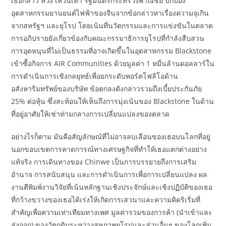
เธอกล่าว หวัง เหวินเทา รัฐมนตรีกระทรวงพาณิชย์ ปกป้อง
อุตสาหกรรมยานยนต์ไฟฟ้าของจีนจากข้อกล่าวหาเรื่องความจุเกิน
จากสหรัฐฯ และยุโรป โดยเน้นที่นวัตกรรมและการแข่งขันในตลาด
การอภิปรายยังเกี่ยวข้องกับคณะกรรมาธิการยุโรปที่กำลังสืบสวน
การอุดหนุนที่ไม่เป็นธรรมที่อาจเกิดขึ้นในอุตสาหกรรม Blackstone
เข้าซื้อกิจการ AIR Communities ด้วยมูลค่า 1 หมื่นล้านดอลลาร์ใน
การดำเนินการเชิงกลยุทธ์เพื่อยกระดับพอร์ตโฟลิโอด้าน
อสังหาริมทรัพย์ของบริษัท ข้อตกลงดังกล่าวรวมถึงเบี้ยประกันภัย
25% ต่อหุ้น ซึ่งสะท้อนให้เห็นถึงการมุ่งเน้นของ Blackstone ในด้าน
ที่อยู่อาศัยให้เช่าท่ามกลางการเปลี่ยนแปลงของตลาด
อย่างไรก็ตาม มันคือสัญลักษณ์ที่ไม่อาจลบเลือนของเธอบนโลกที่อยู่
นอกขอบเขตการคาดการณ์ทางเศรษฐกิจที่ทำให้เธอแตกต่างอย่าง
แท้จริง การเดินทางของ Chinwe เป็นการบรรยายถึงการเสริม
อำนาจ การสนับสนุน และการดำเนินการเพื่อการเปลี่ยนแปลง ผล
งานตีพิมพ์งานวิจัยที่เน้นหลักฐานเชิงประจักษ์และเชิงปฏิบัติของเธอ
ที่กว้างขวางของเธอได้เร่งให้เกิดการเสวนาและความคิดริเริ่มที่
สำคัญเพื่อความเท่าเทียมทางเพศ มูลค่ารวมของการค้า (นำเข้าและ
ส่งออก) ของวัตถุดิบระหว่างสหภาพยุโรปและส่วนอื่นๆ ของโลกเพิ่ม