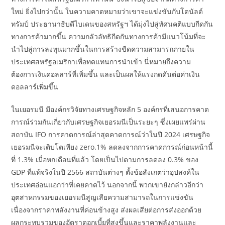
ใหม่ ยิ่งไปกว่านั้น ในความคาดหมายว่าเขาจะแข่งขันกับโดนัลด์
ทรัมป์ ประธานาธิบดีไบเดนของสหรัฐฯ ได้มุ่งไปสู่ทัศนคติแบบกีดกัน
ทางการค้ามากขึ้น ความกลัวลัทธิกีดกันทางการค้ามีแนวโน้มที่จะ
นำไปสู่การลงทุนมากขึ้นในการสร้างขีดความสามารถภายใน
ประเทศสหรัฐอเมริกาเพื่อทดแทนการนำเข้า นี่หมายถึงความ
ต้องการเงินดอลลาร์ที่เพิ่มขึ้น และเป็นผลให้แรงกดดันต่อค่าเงิน
ดอลลาร์เพิ่มขึ้น
ในเยอรมนี มีองค์กรวิจัยทางเศรษฐกิจหลัก 5 องค์กรที่เสนอการคาด
การณ์ร่วมกันเกี่ยวกับเศรษฐกิจเยอรมนีเป็นระยะๆ ซึ่งเผยแพร่ผ่าน
สถาบัน IFO การคาดการณ์ล่าสุดคาดการณ์ว่าในปี 2024 เศรษฐกิจ
เยอรมนีจะเติบโตเพียง zero.1% ลดลงจากการคาดการณ์ก่อนหน้านี้
ที่ 1.3% เมื่อหกเดือนที่แล้ว โดยเป็นไปตามการลดลง 0.3% ของ
GDP ที่แท้จริงในปี 2566 สถาบันต่างๆ ตั้งข้อสังเกตว่าอุปสงค์ใน
ประเทศอ่อนแอกว่าที่เคยคาดไว้ นอกจากนี้ พวกเขายังกล่าวอีกว่า
อุตสาหกรรมของเยอรมนีสูญเสียความสามารถในการแข่งขัน
เนื่องจากราคาพลังงานที่ค่อนข้างสูง ส่งผลเสียต่อการส่งออกด้วย
ผลกระทบรวมของอัตราดอกเบี้ยที่สูงขึ้นและราคาพลังงานและ