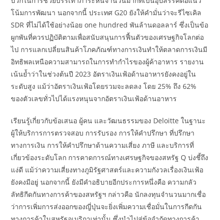
บวกในการช่วยบรรเทาภาระหนี้จำนวนมากที่เป็นอุปสรรคต่อแนว
โน้มการพัฒนา นอกจากนี้ ประเทศ G20 ยังให้คำมั่นว่าจะรีไซเคิล
SDR ที่ไม่ได้ใช้อย่างน้อย one hundred พันล้านดอลลาร์ ซึ่งเป็นข้อ
ผูกพันที่ควรปฏิบัติตามเพื่อสนับสนุนการฟื้นตัวของเศรษฐกิจโลกต่อ
ไป การแลกเปลี่ยนสินค้าโภคภัณฑ์ทางการเงินทำให้ตลาดการเงินมี
อิทธิพลเหนือความสามารถในการทำกำไรของผู้ค้าอาหาร รายงาน
เน้นย้ำว่าในช่วงต้นปี 2023 อัตราเงินเฟ้อด้านอาหารยังคงอยู่ใน
ระดับสูง แม้ว่าอัตราเงินเฟ้อโดยรวมจะลดลง โดย 25% ถึง 62%
ของตัวเลขทั่วไปได้แรงหนุนจากอัตราเงินเฟ้อด้านอาหาร
เรียนรู้เกี่ยวกับข้อเสนอ ผู้คน และวัฒนธรรมของ Deloitte ในฐานะ
ผู้ให้บริการการตรวจสอบ การรับรอง การให้คำปรึกษา ที่ปรึกษา
ทางการเงิน การให้คำปรึกษาด้านความเสี่ยง ภาษี และบริการที่
เกี่ยวข้องระดับโลก การคาดการณ์ทางเศรษฐกิจของสหรัฐ Q บ่งชี้ถึง
แง่ดี แม้ว่าความเสี่ยงทางภูมิรัฐศาสตร์และความกังวลเรื่องเงินเฟ้อ
ยังคงมีอยู่ นอกจากนี้ ยังมีคำอธิบายอีกประการหนึ่งคือ ความกลัว
ลัทธิกีดกันทางการค้าของสหรัฐฯ กล่าวคือ นักลงทุนจำนวนมากเชื่อ
ว่าการเพิ่มการส่งออกของญี่ปุ่นจะยิ่งเพิ่มความเชื่อมั่นในการกีดกัน
ทางการค้าในสหรัฐอเมริกาเท่านั้น ซึ่งนำไปสู่ข้อจำกัดทางการค้า