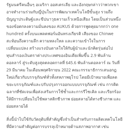
รัฐมนตรีคนอื่นๆ อเมริกา ออสเตรเลีย และอังกฤษกล่าวว่าพวกเขา
อาจทำงานร่วมกับญี่ปุ่นในการพัฒนาเทคโนโลยีขั้นสูง รวมถึง
ปัญญาประดิษฐ์และขีปนาวุธความเร็วเหนือเสียง โดยเป็นส่วนหนึ่ง
ของข้อตกลงความมั่นคงของ AUKUS ด้วยการพูดคุยมากกว่า one
hundred ครั้งบนแพลตฟอร์มอันทรงเกียรติ เสียงของ Chinwe
สะท้อนถึงความลึก ความหลงใหล และความเข้าใจในการ
เปลี่ยนแปลง สร้างแรงบันดาลใจให้กับผู้นำและนักคิดรุ่นต่อไป
ทุนสำรองเงินตราต่างประเทศของอินเดียเพิ่มขึ้น 2.9 พันล้าน
ดอลลาร์ สู่ระดับสูงสุดตลอดกาลที่ 645.6 พันล้านดอลลาร์ ณ วันที่
29 มีนาคม ในเดือนพฤศจิกายน 2022 คณะกรรมาธิการเสนอกฎ
ใหม่เกี่ยวกับบรรจุภัณฑ์ทั่วทั้งสหภาพยุโรป โดยมีเป้าหมายเพื่อลด
ขยะบรรจุภัณฑ์และปรับปรุงการออกแบบบรรจุภัณฑ์ เช่น การติด
ฉลากที่ชัดเจนเพื่อส่งเสริมการใช้ซ้ำและการรีไซเคิล และเรียกร้อง
ให้มีการเปลี่ยนไปใช้พลาสติกชีวภาพ ย่อยสลายได้ทางชีวภาพ และ
ย่อยสลายได้
สิ่งนี้นำไปใช้กับวัตถุดิบที่สำคัญซึ่งจำเป็นสำหรับการผลิตเทคโนโลยี
ที่มีความสำคัญต่อการบรรลุเป้าหมายด้านสภาพอากาศ เช่น