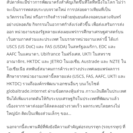
สัปดาห์จะมีข่าวการพัฒนาครั้งสำคัญเกิดขึ้นที่ใดที่หนึ่งในโลก ไม่ว่า
จะเป็นการทดสอบระบบจรวดใหม่ การปล่อยดาวเทียมที่เป็น
นวัตกรรมใหม่ หรือภารกิจสำรวจด้วยหุ่นยนต์ลงจอดบนดวงจันทร์
อย่างปลอดภัย กิจกรรมในอวกาศกำลังเร่งตัวขึ้น เพื่อส่งเสริมการส่ง
ออก หน่วยงานของรัฐหลายแห่งเผยแพร่การศึกษาเศรษฐศาสตร์บน
เว็บตามภาคส่วนและประเทศ ในบรรดาหน่วยงานเหล่านี้ ได้แก่
USCS (US DoC) และ FAS (USDA) ในสหรัฐอเมริกา, EDC และ
AAFC ในแคนาดา, Ubifrance ในฝรั่งเศส, UKTI ในสหราช
อาณาจักร, HKTDC และ JETRO ในเอเชีย, Austrade และ NZTE ใน
โอเชียเนีย สหพันธ์สมาคมการค้าระหว่างประเทศเผยแพร่ผลการ
ศึกษาจากหน่วยงานเหล่านี้หลายแห่ง (USCS, FAS, AAFC, UKTI และ
HKTDC) รวมถึงองค์กรพัฒนาเอกชนอื่นๆ บนเว็บไซต์
globaltrade.internet ผ่านข้อตกลงหุ้นส่วน ภาวะเงินฝืดในประเทศ
จีนได้เพิ่มแรงกดดันให้กับระบบเศรษฐกิจในประเทศที่พัฒนาแล้ว
เนื่องจากราคาส่งออกได้ลดลงอย่างรวดเร็ว ผลกระทบโดยตรงไม่
ใหญ่นัก คิดเป็นเพียงส่วนเล็กๆ ของ…
นอกจากนี้สะพานคีย์ที่พังยังมีความสำคัญต่อรถบรรทุก (รถบรรทุก) ที่