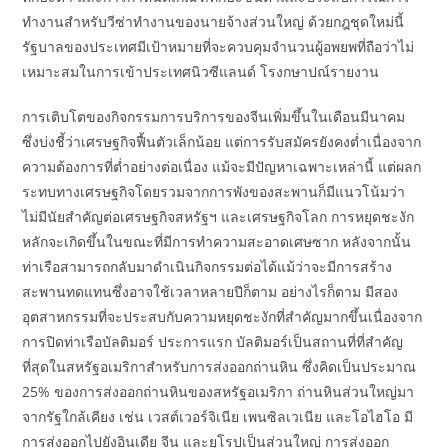
ทำงานสำหรับวีซ่าทำงานของนายจ้างส่วนใหญ่ ด้วยกฎชุดใหม่นี้
รัฐบาลของประเทศมีเป้าหมายที่จะควบคุมจำนวนผู้อพยพที่ถือว่าไม่
เหมาะสมในการเข้าประเทศนิวซีแลนด์ โรงกษาปณ์รายงาน
การเติบโตของกิจกรรมการบริการของจีนเพิ่มขึ้นในเดือนมีนาคม
ซึ่งบ่งชี้ว่าเศรษฐกิจฟื้นตัวเล็กน้อย แต่การรับสมัครยังคงต่ำเนื่องจาก
ความต้องการที่ต่ำอย่างต่อเนื่อง แม้จะมีปัญหาเฉพาะเหล่านี้ แต่ผลก
ระทบทางเศรษฐกิจโดยรวมจากการพังของสะพานก็มีแนวโน้มว่า
ไม่มีนัยสำคัญต่อเศรษฐกิจสหรัฐฯ และเศรษฐกิจโลก การหยุดชะงัก
หลักจะเกิดขึ้นในขณะที่มีการทำความสะอาดเศษซาก หลังจากนั้น
ท่าเรือสามารถกลับมาดำเนินกิจกรรมต่อได้แม้ว่าจะมีการสร้าง
สะพานทดแทนซึ่งอาจใช้เวลาหลายปีก็ตาม อย่างไรก็ตาม มีสอง
อุตสาหกรรมที่จะประสบกับความหยุดชะงักที่สำคัญมากขึ้นเนื่องจาก
การปิดท่าเรือบัลติมอร์ ประการแรก บัลติมอร์เป็นสถานที่ที่สำคัญ
ที่สุดในสหรัฐอเมริกาสำหรับการส่งออกถ่านหิน ซึ่งคิดเป็นประมาณ
25% ของการส่งออกถ่านหินของสหรัฐอเมริกา ถ่านหินส่วนใหญ่มา
จากรัฐใกล้เคียง เช่น เวสต์เวอร์จิเนีย เพนซิลเวเนีย และโอไฮโอ มี
การส่งออกไปยังอินเดีย จีน และยุโรปเป็นส่วนใหญ่ การส่งออก