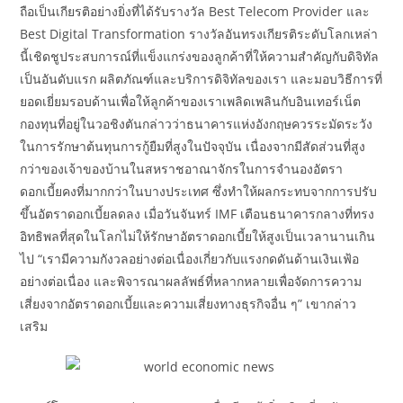
ถือเป็นเกียรติอย่างยิ่งที่ได้รับรางวัล Best Telecom Provider และ
Best Digital Transformation รางวัลอันทรงเกียรติระดับโลกเหล่า
นี้เชิดชูประสบการณ์ที่แข็งแกร่งของลูกค้าที่ให้ความสำคัญกับดิจิทัล
เป็นอันดับแรก ผลิตภัณฑ์และบริการดิจิทัลของเรา และมอบวิธีการที่
ยอดเยี่ยมรอบด้านเพื่อให้ลูกค้าของเราเพลิดเพลินกับอินเทอร์เน็ต
กองทุนที่อยู่ในวอชิงตันกล่าวว่าธนาคารแห่งอังกฤษควรระมัดระวัง
ในการรักษาต้นทุนการกู้ยืมที่สูงในปัจจุบัน เนื่องจากมีสัดส่วนที่สูง
กว่าของเจ้าของบ้านในสหราชอาณาจักรในการจำนองอัตรา
ดอกเบี้ยคงที่มากกว่าในบางประเทศ ซึ่งทำให้ผลกระทบจากการปรับ
ขึ้นอัตราดอกเบี้ยลดลง เมื่อวันจันทร์ IMF เตือนธนาคารกลางที่ทรง
อิทธิพลที่สุดในโลกไม่ให้รักษาอัตราดอกเบี้ยให้สูงเป็นเวลานานเกิน
ไป “เรามีความกังวลอย่างต่อเนื่องเกี่ยวกับแรงกดดันด้านเงินเฟ้อ
อย่างต่อเนื่อง และพิจารณาผลลัพธ์ที่หลากหลายเพื่อจัดการความ
เสี่ยงจากอัตราดอกเบี้ยและความเสี่ยงทางธุรกิจอื่น ๆ” เขากล่าว
เสริม