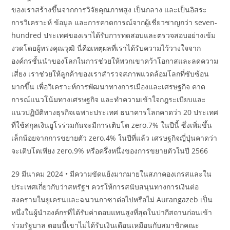
ของเราสร้างขึ้นจากการวิจัยคุณภาพสูง เป็นกลาง และเป็นอิสระ
การวิเคราะห์ ข้อมูล และการคาดการณ์จากผู้เชี่ยวชาญกว่า seven-
hundred ประเทศของเราได้รับการทดสอบและตรวจสอบอย่างเข้ม
งวดโดยผู้ทรงคุณวุฒิ นี่คือเหตุผลที่เราได้รับความไว้วางใจจาก
องค์กรชั้นนำของโลกในการช่วยให้พวกเขาคว้าโอกาสและลดความ
เสี่ยง เราช่วยให้ลูกค้าของเราสำรวจสภาพแวดล้อมโลกที่ซับซ้อน
มากขึ้น เพื่อวิเคราะห์การพัฒนาทางการเมืองและเศรษฐกิจ คาด
การณ์แนวโน้มทางเศรษฐกิจ และทำความเข้าใจกฎระเบียบและ
แนวปฏิบัติทางธุรกิจเฉพาะประเทศ ธนาคารโลกคาดว่า 20 ประเทศ
ที่ใช้สกุลเงินยูโรร่วมกันจะมีการเติบโต zero.7% ในปีนี้ ซึ่งเพิ่มขึ้น
เล็กน้อยจากการขยายตัว zero.4% ในปีที่แล้ว เศรษฐกิจญี่ปุ่นคาดว่า
จะเติบโตเพียง zero.9% หรือครึ่งหนึ่งของการขยายตัวในปี 2566
29 มีนาคม 2024 • มีความขัดแย้งมากมายในสภาคองเกรสและใน
ประเทศเกี่ยวกับว่าสหรัฐฯ ควรให้การสนับสนุนทางการเงินต่อ
สงครามในยูเครนและฉนวนกาซาต่อไปหรือไม่ Aurangazeb เป็น
หนึ่งในผู้นำองค์กรที่ได้รับค่าตอบแทนสูงที่สุดในปากีสถานก่อนเข้า
ร่วมรัฐบาล ตอนนี้เขาไม่ได้รับเงินเดือนเหมือนกับสมาชิกคณะ