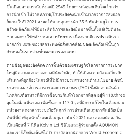
ขึ้นเกือบสามเท่านับตั้งแต่ปี 2545 โดยการส่งออกเติบโตเร็วกว่า
การนำเข้า ไม่ว่าสหภาพยุโรปจะยังคงนำเข้ามากกว่าการส่งออก
ก็ตาม ในปี 2021 ส่งผลให้ขาดดุลการค้า 35.5 พันล้านยูโร การ
สร้างผลิตภัณฑ์ที่มีประสิทธิภาพและยั่งยืนมากขึ้นตั้งแต่เริ่มต้นจะ
ช่วยลดการใช้พลังงานและทรัพยากร เนื่องจากมีการประเมินว่า
มากกว่า 80% ของผลกระทบต่อสิ่งแวดล้อมของผลิตภัณฑ์นั้นถูก
กำหนดในระหว่างขั้นตอนการออกแบบ
ตามข้อมูลของอังค์ถัด การฟื้นตัวของเศรษฐกิจโลกจากการระบาด
ใหญ่มีความแตกต่างอย่างมีนัยสำคัญ ทำให้เกิดความกังวลเกี่ยวกับ
เส้นทางที่ถูกต้องในกรณีที่ไม่มีการประสานงานด้านนโยบาย ดัชนี
ราคาขององค์การอาหารและการเกษตร (FAO) ซึ่งติดตามสินค้า
โภคภัณฑ์อาหารที่มีการซื้อขายกันทั่วโลกมากที่สุด อยู่ที่ 118.three
จุดในเดือนมีนาคม เพิ่มขึ้นจาก 117.0 จุดที่มีการแก้ไขในเดือนก่อน
หน่วยงานดังกล่าวระบุเมื่อวันศุกร์ การอ่านเดือนกุมภาพันธ์ถือเป็น
ดัชนีที่ต่ำที่สุดนับตั้งแต่เดือนกุมภาพันธ์ 2021 และลดลงติดต่อกัน
เป็นเดือนที่ 7 นี่คือ Kelvin Lei ซีอีโอและผู้ร่วมก่อตั้ง AQUMON
และเรารู้สึกตื่นเต้นที่ได้รับรางวัลจากนิตยสาร World Economic