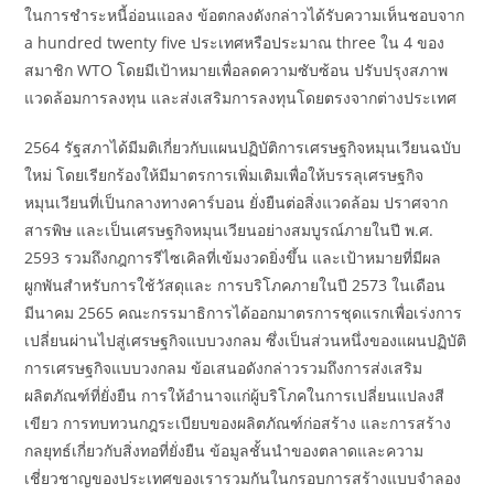
ในการชำระหนี้อ่อนแอลง ข้อตกลงดังกล่าวได้รับความเห็นชอบจาก
a hundred twenty five ประเทศหรือประมาณ three ใน 4 ของ
สมาชิก WTO โดยมีเป้าหมายเพื่อลดความซับซ้อน ปรับปรุงสภาพ
แวดล้อมการลงทุน และส่งเสริมการลงทุนโดยตรงจากต่างประเทศ
2564 รัฐสภาได้มีมติเกี่ยวกับแผนปฏิบัติการเศรษฐกิจหมุนเวียนฉบับ
ใหม่ โดยเรียกร้องให้มีมาตรการเพิ่มเติมเพื่อให้บรรลุเศรษฐกิจ
หมุนเวียนที่เป็นกลางทางคาร์บอน ยั่งยืนต่อสิ่งแวดล้อม ปราศจาก
สารพิษ และเป็นเศรษฐกิจหมุนเวียนอย่างสมบูรณ์ภายในปี พ.ศ.
2593 รวมถึงกฎการรีไซเคิลที่เข้มงวดยิ่งขึ้น และเป้าหมายที่มีผล
ผูกพันสำหรับการใช้วัสดุและ การบริโภคภายในปี 2573 ในเดือน
มีนาคม 2565 คณะกรรมาธิการได้ออกมาตรการชุดแรกเพื่อเร่งการ
เปลี่ยนผ่านไปสู่เศรษฐกิจแบบวงกลม ซึ่งเป็นส่วนหนึ่งของแผนปฏิบัติ
การเศรษฐกิจแบบวงกลม ข้อเสนอดังกล่าวรวมถึงการส่งเสริม
ผลิตภัณฑ์ที่ยั่งยืน การให้อำนาจแก่ผู้บริโภคในการเปลี่ยนแปลงสี
เขียว การทบทวนกฎระเบียบของผลิตภัณฑ์ก่อสร้าง และการสร้าง
กลยุทธ์เกี่ยวกับสิ่งทอที่ยั่งยืน ข้อมูลชั้นนำของตลาดและความ
เชี่ยวชาญของประเทศของเรารวมกันในกรอบการสร้างแบบจำลอง