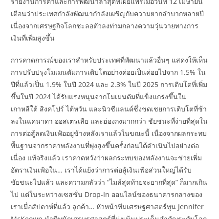
รายงานการค้าและการพัฒนาล่าสุดที่เผยแพร่เมื่อวันที่ 12 เมษายน
เตือนว่าประเทศกำลังพัฒนากำลังเผชิญกับความยากลำบากหลายปี
เนื่องจากเศรษฐกิจโลกชะลอตัวลงท่ามกลางความวุ่นวายทางการ
เงินที่เพิ่มสูงขึ้น
การคาดการณ์ของเราสำหรับประเทศที่พัฒนาแล้วอื่นๆ แสดงให้เห็น
การปรับปรุงโมเมนตัมการเติบโตอย่างค่อยเป็นค่อยไปจาก 1.5% ใน
ปีที่แล้วเป็น 1.9% ในปี 2024 และ 2.3% ในปี 2025 การเติบโตที่เพิ่ม
ขึ้นในปี 2024 ได้รับแรงหนุนจากโมเมนตัมที่แข็งแกร่งขึ้นใน
เกาหลีใต้ สิงคโปร์ ไต้หวัน และนิวซีแลนด์ซึ่งชดเชยการเติบโตที่ช้า
ลงในแคนาดา ออสเตรเลีย และฮ่องกงมากกว่า ชัยชนะที่ง่ายที่สุดใน
การต่อสู้ลดเงินเฟ้ออยู่ข้างหลังเราแล้วในขณะนี้ เนื่องจากผลกระทบ
พื้นฐานจากราคาพลังงานที่พุ่งสูงขึ้นครั้งก่อนได้ดำเนินไปอย่างต่อ
เนื่อง แท้จริงแล้ว เราคาดหวังว่าผลกระทบของพลังงานจะช่วยเพิ่ม
อัตราเงินเฟ้อใน… เราได้แย้งว่าการต่อสู้เงินเฟ้อส่วนใหญ่ได้รับ
ชัยชนะไปแล้ว และความกลัวว่า “ไมล์สุดท้ายจะยากที่สุด” ก็มากเกิน
ไป แต่ในระหว่างเซสชั่น Drop-In ออนไลน์ของธนาคารกลางของ
เราเมื่อสัปดาห์ที่แล้ว ลูกค้า… หัวหน้าทีมเศรษฐศาสตร์ทุน Jennifer
McKeown นำทีมนักเศรษฐศาสตร์ที่มุ่งเน้นประเด็นสำคัญระดับโลก